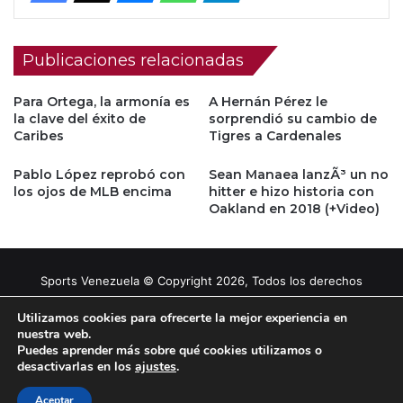
Publicaciones relacionadas
Para Ortega, la armonía es
A Hernán Pérez le
la clave del éxito de
sorprendió su cambio de
Caribes
Tigres a Cardenales
Pablo López reprobó con
Sean Manaea lanzÃ³ un no
los ojos de MLB encima
hitter e hizo historia con
Oakland en 2018 (+Video)
Sports Venezuela © Copyright 2026, Todos los derechos
reservados |
Tema gestionado por Caissa Agency
Utilizamos cookies para ofrecerte la mejor experiencia en
nuestra web.
Puedes aprender más sobre qué cookies utilizamos o
Facebook
X
YouTube
Instagram
desactivarlas en los
ajustes
.
Aceptar