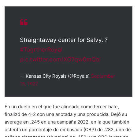
Straightaway center for Salvy. ?
#TogrtherRoyal
pic.twitter.com/XO7qw0mQbi
— Kansas City Royals (@Royals)
September
16, 2022
En un duelo en el que fue alineado como tercer bate,
finalizó de 4-2 con una anotada y una producida. Dejó su
average en .245 en una campaña 2022, en la que también
ostenta un porcentaje de embasado (OBP) de .282, uno de