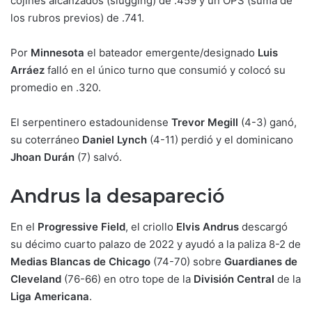
cojines alcanzados (slugging) de .459 y un OPS (suma de
los rubros previos) de .741.
Por
Minnesota
el bateador emergente/designado
Luis
Arráez
falló en el único turno que consumió y colocó su
promedio en .320.
El serpentinero estadounidense
Trevor Megill
(4-3) ganó,
su coterráneo
Daniel Lynch
(4-11) perdió y el dominicano
Jhoan Durán
(7) salvó.
Andrus la desapareció
En el
Progressive Field
, el criollo
Elvis Andrus
descargó
su décimo cuarto palazo de 2022 y ayudó a la paliza 8-2 de
Medias Blancas de Chicago
(74-70) sobre
Guardianes de
Cleveland
(76-66) en otro tope de la
División Central
de la
Liga Americana
.