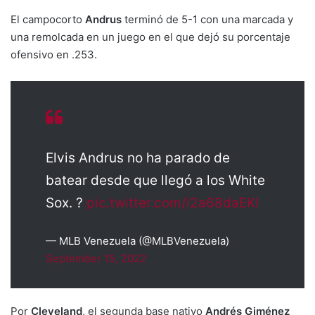
El campocorto
Andrus
terminó de 5-1 con una marcada y
una remolcada en un juego en el que dejó su porcentaje
ofensivo en .253.
Elvis Andrus no ha parado de
batear desde que llegó a los White
Sox. ?
pic.twitter.com/i2a68daEKI
— MLB Venezuela (@MLBVenezuela)
September 15, 2022
Por
Cleveland
, el segunda base nativo
Andrés Giménez