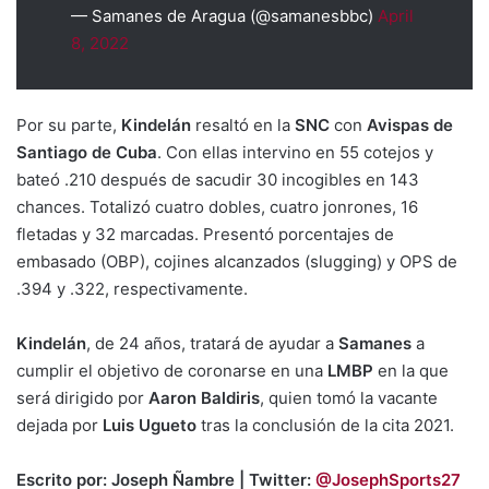
— Samanes de Aragua (@samanesbbc)
April
8, 2022
Por su parte,
Kindelán
resaltó en la
SNC
con
Avispas de
Santiago de Cuba
. Con ellas intervino en 55 cotejos y
bateó .210 después de sacudir 30 incogibles en 143
chances. Totalizó cuatro dobles, cuatro jonrones, 16
fletadas y 32 marcadas. Presentó porcentajes de
embasado (OBP), cojines alcanzados (slugging) y OPS de
.394 y .322, respectivamente.
Kindelán
, de 24 años, tratará de ayudar a
Samanes
a
cumplir el objetivo de coronarse en una
LMBP
en la que
será dirigido por
Aaron Baldiris
, quien tomó la vacante
dejada por
Luis Ugueto
tras la conclusión de la cita 2021.
Escrito por: Joseph Ñambre | Twitter:
@JosephSports27