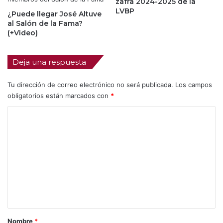
zafra 2024-2025 de la
LVBP
¿Puede llegar José Altuve
al Salón de la Fama?
(+Video)
Deja una respuesta
Tu dirección de correo electrónico no será publicada.
Los campos
obligatorios están marcados con
*
C
o
m
e
n
t
a
r
Nombre
*