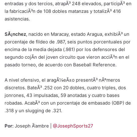
entradas y dos tercios, atrapÃ³ 248 elevados, participÃ³ en
la fabricaciÃ³n de 108 dobles matanzas y totalizÃ³ 416
asistencias.
SÃ¡nchez
, nacido en Maracay, estado Aragua, exhibiÃ³ un
porcentaje de fildeo de .987, seis puntos porcentuales por
encima de la media dejada (.981) por los defensores del
segundo cojÃ­n del joven circuito que vieron acciÃ³n en el
pasado torneo, de acuerdo con Baseball Reference.
A nivel ofensivo, el aragÃ¼eÃ±o presentÃ³ nÃºmeros
discretos. BateÃ³ .252 con 20 dobles, cuatro triples, dos
jonrones, 43 impulsadas, 59 anotadas y cuatro bases
robadas. AcabÃ³ con un porcentaje de embasado (OBP) de
.318 y un slugging de .321.
Por:
Joseph Ã‘ambre |
@JosephSports27