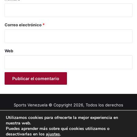
i
o
*
Correo electrónico
*
Web
Sports Venezuela © Copyright 2026, Todos los derechos
reservados |
Tema gestionado por Caissa Agency
Utilizamos cookies para ofrecerte la mejor experiencia en
nuestra web.
Puedes aprender más sobre qué cookies utilizamos o
Facebook
X
YouTube
Instagram
desactivarlas en los
ajustes
.