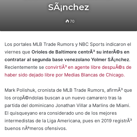
SÃ¡nchez
70
Los portales MLB Trade Rumors y NBC Sports indicaron el
viernes que
Orioles de Baltimore centrÃ³ su interÃ©s en
contratar al segunda base venezolano Yolmer SÃ¡nchez
.
Recientemente se
convirtiÃ³ en agente libre despuÃ©s de
haber sido dejado libre por Medias Blancas de Chicago.
Mark Polishuk, cronista de MLB Trade Rumors, afirmÃ³ que
los oropÃ©ndolas buscan a un nuevo camarero tras la
partida del dominicano Jonathan Villar a Marlins de Miami.
El quisqueyano era considerado uno de los mejores
intermedistas de la Liga Americana, pues en 2019 registrÃ³
buenos nÃºmeros ofensivos.