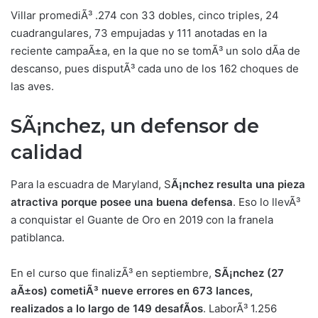
Villar promediÃ³ .274 con 33 dobles, cinco triples, 24
cuadrangulares, 73 empujadas y 111 anotadas en la
reciente campaÃ±a, en la que no se tomÃ³ un solo dÃ­a de
descanso, pues disputÃ³ cada uno de los 162 choques de
las aves.
SÃ¡nchez, un defensor de
calidad
Para la escuadra de Maryland, S
Ã¡nchez resulta una pieza
atractiva porque posee una buena defensa
. Eso lo llevÃ³
a conquistar el Guante de Oro en 2019 con la franela
patiblanca.
En el curso que finalizÃ³ en septiembre,
SÃ¡nchez (27
aÃ±os) cometiÃ³ nueve errores en 673 lances,
realizados a lo largo de 149 desafÃ­os
. LaborÃ³ 1.256