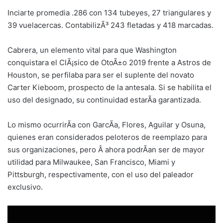
Inciarte promedia .286 con 134 tubeyes, 27 triangulares y
39 vuelacercas. ContabilizÃ³ 243 fletadas y 418 marcadas.
Cabrera, un elemento vital para que Washington
conquistara el ClÃ¡sico de OtoÃ±o 2019 frente a Astros de
Houston, se perfilaba para ser el suplente del novato
Carter Kieboom, prospecto de la antesala. Si se habilita el
uso del designado, su continuidad estarÃ­a garantizada.
Lo mismo ocurrirÃ­a con GarcÃ­a, Flores, Aguilar y Osuna,
quienes eran considerados peloteros de reemplazo para
sus organizaciones, pero Â ahora podrÃ­an ser de mayor
utilidad para Milwaukee, San Francisco, Miami y
Pittsburgh, respectivamente, con el uso del paleador
exclusivo.