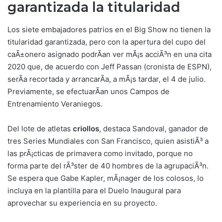
garantizada la titularidad
Los siete embajadores patrios en el Big Show no tienen la
titularidad garantizada, pero con la apertura del cupo del
caÃ±onero asignado podrÃ­an ver mÃ¡s acciÃ³n en una cita
2020 que, de acuerdo con Jeff Passan (cronista de ESPN),
serÃ­a recortada y arrancarÃ­a, a mÃ¡s tardar, el 4 de julio.
Previamente, se efectuarÃ­an unos Campos de
Entrenamiento Veraniegos.
Del lote de atletas
criollos
, destaca Sandoval, ganador de
tres Series Mundiales con San Francisco, quien asistiÃ³ a
las prÃ¡cticas de primavera como invitado, porque no
forma parte del rÃ³ster de 40 hombres de la agrupaciÃ³n.
Se espera que Gabe Kapler, mÃ¡nager de los colosos, lo
incluya en la plantilla para el Duelo Inaugural para
aprovechar su experiencia en su proyecto.