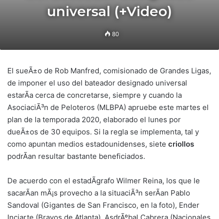
universal (+Video)
80
El sueÃ±o de Rob Manfred, comisionado de Grandes Ligas,
de imponer el uso del bateador designado universal
estarÃ­a cerca de concretarse, siempre y cuando la
AsociaciÃ³n de Peloteros (MLBPA) apruebe este martes el
plan de la temporada 2020, elaborado el lunes por
dueÃ±os de 30 equipos. Si la regla se implementa, tal y
como apuntan medios estadounidenses, siete
criollos
podrÃ­an resultar bastante beneficiados.
De acuerdo con el estadÃ­grafo Wilmer Reina, los que le
sacarÃ­an mÃ¡s provecho a la situaciÃ³n serÃ­an Pablo
Sandoval (Gigantes de San Francisco, en la foto), Ender
Inciarte (Bravos de Atlanta), AsdrÃºbal Cabrera (Nacionales