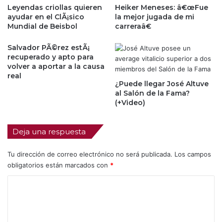
Leyendas criollas quieren
Heiker Meneses: â€œFue
ayudar en el ClÃ¡sico
la mejor jugada de mi
Mundial de Beisbol
carreraâ€
Salvador PÃ©rez estÃ¡
recuperado y apto para
volver a aportar a la causa
real
¿Puede llegar José Altuve
al Salón de la Fama?
(+Video)
Deja una respuesta
Tu dirección de correo electrónico no será publicada.
Los campos
obligatorios están marcados con
*
C
o
m