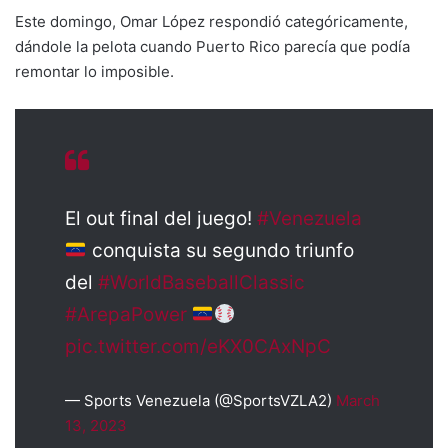
Este domingo, Omar López respondió categóricamente,
dándole la pelota cuando Puerto Rico parecía que podía
remontar lo imposible.
El out final del juego!
#Venezuela
conquista su segundo triunfo
del
#WorldBaseballClassic
#ArepaPower
pic.twitter.com/eKX0CAxNpC
— Sports Venezuela (@SportsVZLA2)
March
13, 2023