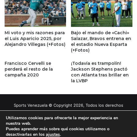
Mi voto y mis razones para
Bajo el mando de «Cachi»
el Luis Aparicio 2025, por
Salazar, Bravos entrena en
Alejandro Villegas (+Fotos)
el estadio Nueva Esparta
(+Fotos)
Francisco Cervelli se
¡Todavía es trampolín!
perderá el resto de la
Jackson Stephens pactó
campaña 2020
con Atlanta tras brillar en
la LVBP
Sports Venezuela © Copyright 2026, Todos los derechos
reservados |
Tema gestionado por Caissa Agency
Utilizamos cookies para ofrecerte la mejor experiencia en
nuestra web.
Puedes aprender más sobre qué cookies utilizamos o
Facebook
X
YouTube
Instagram
desactivarlas en los
ajustes
.