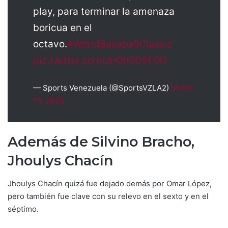
play, para terminar la amenaza
boricua en el
octavo.
#WorldBaseballClassic
pic.twitter.com/JH0h0D9F0O
— Sports Venezuela (@SportsVZLA2)
March
13, 2023
Además de Silvino Bracho,
Jhoulys Chacín
Jhoulys Chacín quizá fue dejado demás por Omar López,
pero también fue clave con su relevo en el sexto y en el
séptimo.