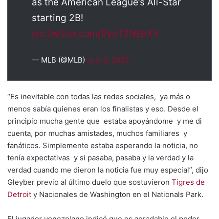
as the American League’s All-Star
starting 2B!
pic.twitter.com/9yeT3NEhXV
— MLB (@MLB)
July 2, 2025
“Es inevitable con todas las redes sociales, ya más o
menos sabía quienes eran los finalistas y eso. Desde el
principio mucha gente que estaba apoyándome y me di
cuenta, por muchas amistades, muchos familiares y
fanáticos. Simplemente estaba esperando la noticia, no
tenía expectativas y si pasaba, pasaba y la verdad y la
verdad cuando me dieron la noticia fue muy especial”, dijo
Gleyber previo al último duelo que sostuvieron
Tigres de
Detroit
y Nacionales de Washington en el Nationals Park.
El jugador venezolano indicó que es agradable el poder