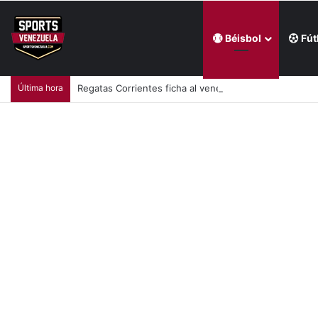
Béisbol
Fút
Última hora
Regatas Corrientes ficha al venezolano Elián Centeno