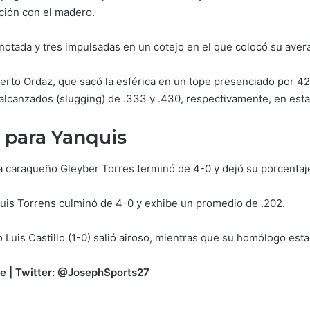
ión con el madero.
otada y tres impulsadas en un cotejo en el que colocó su aver
erto Ordaz, que sacó la esférica en un tope presenciado por 42
lcanzados (slugging) de .333 y .430, respectivamente, en esta
ó para Yanquis
a caraqueño Gleyber Torres terminó de 4-0 y dejó su porcentaj
Luis Torrens culminó de 4-0 y exhibe un promedio de .202.
 Luis Castillo (1-0) salió airoso, mientras que su homólogo est
re | Twitter: @JosephSports27