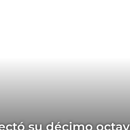
ectó su décimo octav