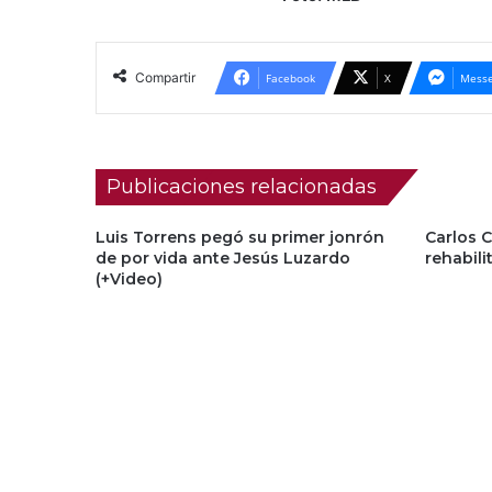
Compartir
Facebook
X
Messe
Publicaciones relacionadas
Luis Torrens pegó su primer jonrón
Carlos C
de por vida ante Jesús Luzardo
rehabili
(+Video)