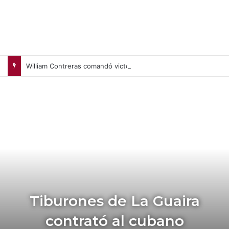
William Contreras comandó victoria de Cerveceros de Milwaukee en casa (+Video)
Tiburones de La Guaira
contrató al cubano