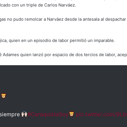
cado con un triple de Carlos Narváez.
as no pudo remolcar a Narváez desde la antesala al despachar 
jica, quien en un episodio de labor permitió un imparable.
sé Adames quien lanzó por espacio de dos tercios de labor, acept
s
 siempre
#CaraquistaSoy
pic.twitter.com/9L