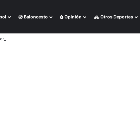
bol
Baloncesto
Opinión
Otros Deportes
Bombonerita (+Video)