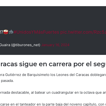
!?
#UnidosYMásFuertes
pic.twitter.com/Rzc
Guaira (@tiburones_net)
January 16, 2024
racas sigue en carrera por el s
era Gutiérrez de Barquisimeto los Leones del Caracas doblegaro
a pasada.
rnada destacable, al batear un cuadrangular en la octava que am
rcarse en el tanteador en la parte baja del noveno capítulo, co