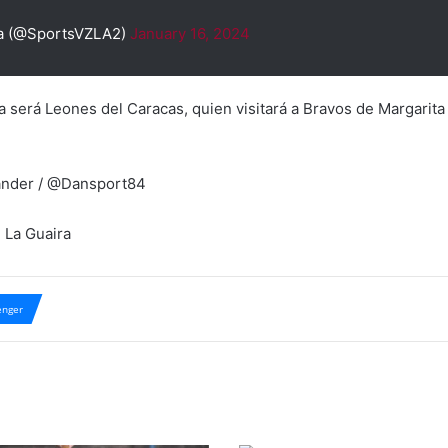
a (@SportsVZLA2)
January 16, 2024
da será Leones del Caracas, quien visitará a Bravos de Margarita
Lander / @Dansport84
 La Guaira
nger