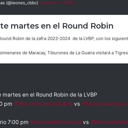
cas (@leones_cbbc)
January 16, 2024
ste martes en el Round Robin
Round Robin de la zafra 2023-2024 de la LVBP, con los siguient
olmenares de Maracay, Tiburones de La Guaira visitará a Tigres 
e martes en el Round Robin de la LVBP
00 pm
#TiburonesdeLaGuaira
vs
#TigresdeAragua
ario 7:00 pm
#LeonesdelCaracas
vs
#BravosdeMar