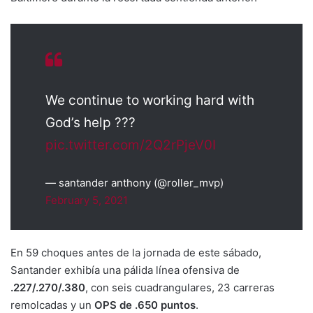
We continue to working hard with
God’s help ???
pic.twitter.com/2Q2rPjeV0I
— santander anthony (@roller_mvp)
February 5, 2021
En 59 choques antes de la jornada de este sábado,
Santander exhibía una pálida línea ofensiva de
.227/.270/.380
, con seis cuadrangulares, 23 carreras
remolcadas y un
OPS de .650 puntos
.