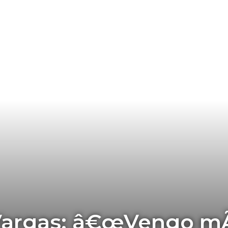
Vargas: â€œVengo m