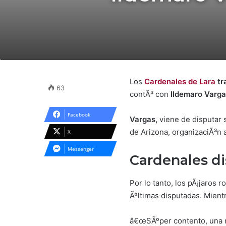
Los
Cardenales de Lara
tr
63
contÃ³ con
Ildemaro Varg
Facebook
Vargas,
viene de disputar 
de Arizona, organizaciÃ³n 
X
Messenger
Cardenales di
Por lo tanto, los pÃ¡jaros 
Ãºltimas disputadas. Mientr
â€œSÃºper contento, una nu