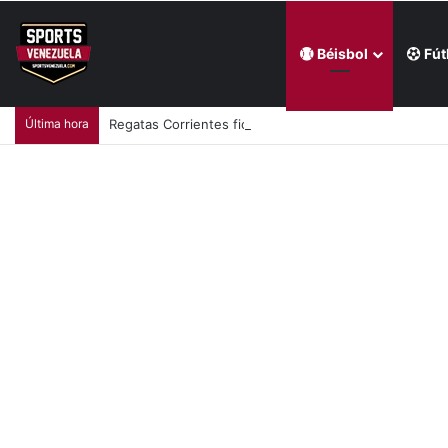
Béisbol
Fút
Última hora
Regatas Corrientes ficha al venezolano Elián Centeno