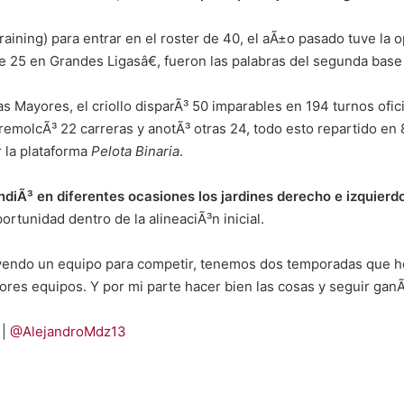
training) para entrar en el roster de 40, el aÃ±o pasado tuve la
de 25 en Grandes Ligasâ€, fueron las palabras del segunda base 
 Mayores, el criollo disparÃ³ 50 imparables en 194 turnos oficia
emolcÃ³ 22 carreras y anotÃ³ otras 24, todo esto repartido e
r la plataforma
Pelota Binaria
.
diÃ³ en diferentes ocasiones los jardines derecho e izquierd
ortunidad dentro de la alineaciÃ³n inicial.
endo un equipo para competir, tenemos dos temporadas que he
res equipos. Y por mi parte hacer bien las cosas y seguir ganÃ
|
@AlejandroMdz13