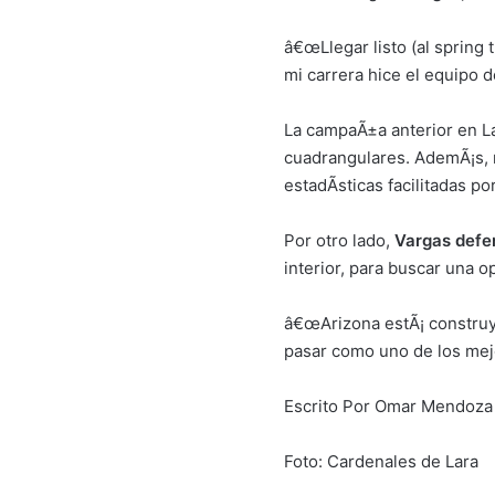
â€œLlegar listo (al spring 
mi carrera hice el equipo 
La campaÃ±a anterior en Las
cuadrangulares. AdemÃ¡s, r
estadÃ­sticas facilitadas po
Por otro lado,
Vargas defen
interior, para buscar una op
â€œArizona estÃ¡ construy
pasar como uno de los mejo
Escrito Por Omar Mendoza 
Foto: Cardenales de Lara