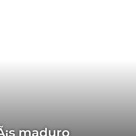
Ã¡s maduro