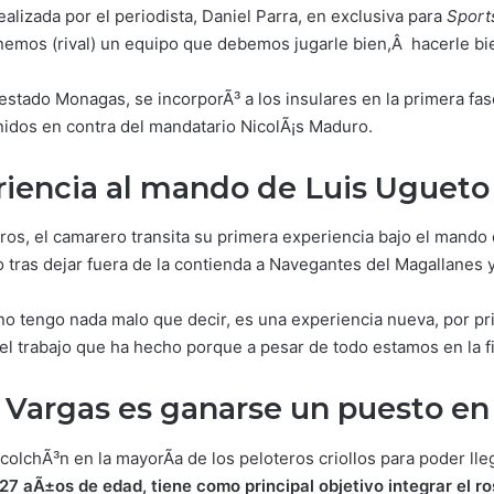
alizada por el periodista, Daniel Parra, en exclusiva para
Sport
enemos (rival) un equipo que debemos jugarle bien,Â hacerle bie
l estado Monagas, se incorporÃ³ a los insulares en la primera f
nidos en contra del mandatario NicolÃ¡s Maduro.
riencia al mando de Luis Uguet
o
os, el camarero transita su primera experiencia bajo el mando 
o tras dejar fuera de la contienda a Navegantes del Magallanes 
 tengo nada malo que decir, es una experiencia nueva, por pri
el trabajo que ha hecho porque a pesar de todo estamos en la fi
e Vargas es ganarse un puesto en 
olchÃ³n en la mayorÃ­a de los peloteros criollos para poder lleg
27 aÃ±os de edad, tiene como principal objetivo integrar el ro