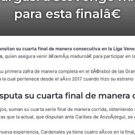
para esta finalâ€
ansitan su cuarta final de manera consecutiva en la Liga Ven
as
, quien asegura venir â€œmÃ¡s maduroâ€ para participar en 
su primera zafra de manera completa en el bÃ©isbol de las Gra
a la cual pertenece desde el aÃ±o 2017 cuando hizo su estreno 
sputa su cuarta final de manera 
rojos, suman su cuarta serie final de manera corrida, obteniendo u
as que la actual, que disputan ante Caribes de AnzoÃ¡tegui, se 
eva experiencia, Cardenales ya tiene cuatro aÃ±os en la final,