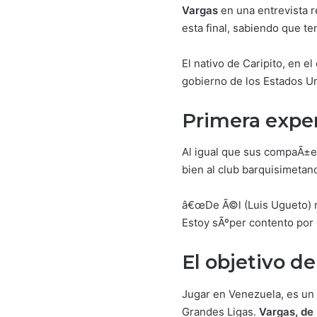
Vargas
en una entrevista re
esta final, sabiendo que t
El nativo de Caripito, en e
gobierno de los Estados U
Primera expe
Al igual que sus compaÃ±er
bien al club barquisimetan
â€œDe Ã©l (Luis Ugueto) no
Estoy sÃºper contento por 
El objetivo d
Jugar en Venezuela, es un c
Grandes Ligas.
Vargas, de 