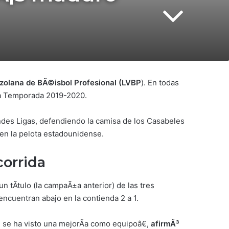
ezolana de BÃ©isbol Profesional (LVBP
). En todas
la Temporada 2019-2020.
ndes Ligas, defendiendo la camisa de los Casabeles
en la pelota estadounidense.
corrid
a
n tÃ­tulo (la campaÃ±a anterior) de las tres
encuentran abajo en la contienda 2 a 1.
 se ha visto una mejorÃ­a como equipoâ€,
afirmÃ³