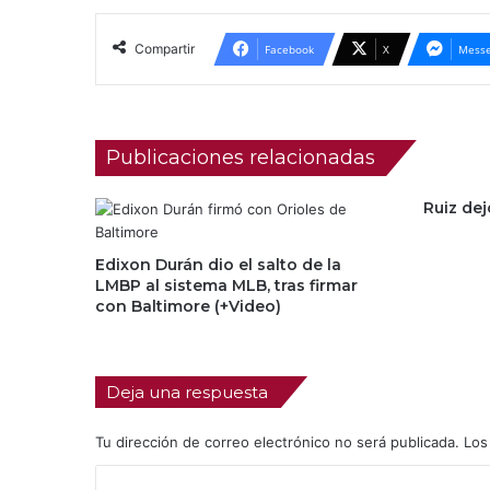
Compartir
Facebook
X
Messe
Publicaciones relacionadas
Ruiz de
Edixon Durán dio el salto de la
LMBP al sistema MLB, tras firmar
con Baltimore (+Video)
Deja una respuesta
Tu dirección de correo electrónico no será publicada.
Los
C