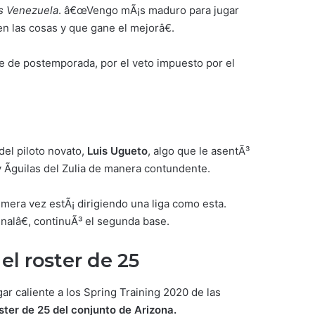
s Venezuela
. â€œVengo mÃ¡s maduro para jugar
n las cosas y que gane el mejorâ€.
ase de postemporada, por el veto impuesto por el
del piloto novato,
Luis Ugueto
, algo que le asentÃ³
y Ãguilas del Zulia de manera contundente.
mera vez estÃ¡ dirigiendo una liga como esta.
nalâ€, continuÃ³ el segunda base.
el roster de 2
5
ar caliente a los Spring Training 2020 de las
ster de 25 del conjunto de Arizona.