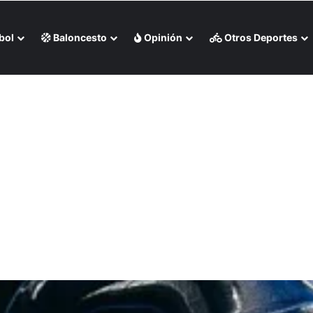
bol
Baloncesto
Opinión
Otros Deportes
 Milwaukee en casa (+Video)