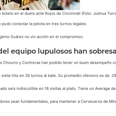
 boleto en el duelo ante Rojos de Cincinnati (Foto: Joshua Torre
 pudo conectar la pelota en tres turnos legales.
genio Suárez no vio acción en el compromiso.
el equipo lupulosos han sobresa
s Chourio y Contreras han podido tener un buen desempeño con
e siete hits en 26 turnos al bate. Su promedio ofensivo es de .2
do seis indiscutible en 18 visitas al plato. Tiene un Average d
ores sean fundamentales, para mantener a Cerveceros de Milwau