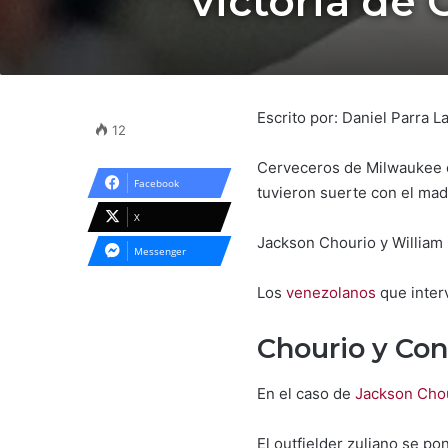
victoria de
Escrito por: Daniel Parra 
12
Cerveceros de Milwaukee c
Facebook
tuvieron suerte con el mad
X
Jackson Chourio y William C
Messenger
Los
venezolanos
que inter
Chourio y Con
En el caso de
Jackson Cho
El outfielder zuliano se po