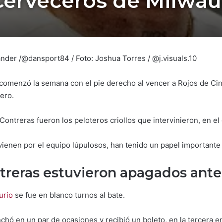
 Cerveceros de Milwau
Lander /@dansport84 / Foto: Joshua Torres / @j.visuals.10
omenzó la semana con el pie derecho al vencer a Rojos de Cin
ero.
ontreras fueron los peloteros criollos que intervinieron, en el
vienen por el equipo lúpulosos, han tenido un papel important
treras estuvieron apagados ante
urio
se fue en blanco turnos al bate.
nchó en un par de ocasiones y recibió un boleto, en la tercera e