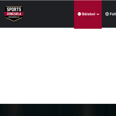
Béisbol
Fút
Última hora
William Contreras comandó victoria de Cerveceros de