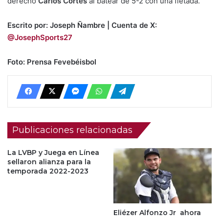
derecho
Carlos Cortés
al batear de 5-2 con una fletada.
Escrito por: Joseph Ñambre | Cuenta de X:
@JosephSports27
Foto: Prensa Fevebéisbol
Publicaciones relacionadas
La LVBP y Juega en Línea
sellaron alianza para la
temporada 2022-2023
Eliézer Alfonzo Jr ahora