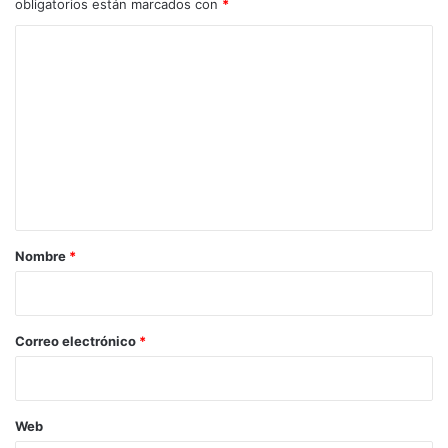
obligatorios están marcados con
*
C
o
m
e
n
t
a
r
Nombre
*
i
o
*
Correo electrónico
*
Web