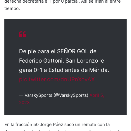
derecha decretaría el 1 por 0 parcial. Así se irían al entre
tiempo.
De pie para el SEÑOR GOL de
Federico Gattoni. San Lorenzo le
gana 0-1 a Estudiantes de Mérida.
pic.twitter.com/dnUPnXovAX
— VarskySports (@VarskySports)
April 5,
2023
En la fracción 50 Jorge Páez sacó un remate con la