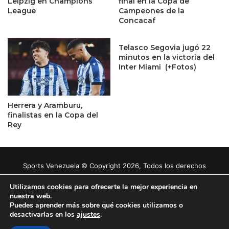
Leipzig en Champions
final en la Copa de
League
Campeones de la
Concacaf
Telasco Segovia jugó 22
minutos en la victoria del
Inter Miami (+Fotos)
Herrera y Aramburu,
finalistas en la Copa del
Rey
Sports Venezuela © Copyright 2026, Todos los derechos
reservados |
Tema gestionado por Caissa Agency
Utilizamos cookies para ofrecerte la mejor experiencia en
nuestra web.
Puedes aprender más sobre qué cookies utilizamos o
Facebook
X
YouTube
Instagram
desactivarlas en los
ajustes
.