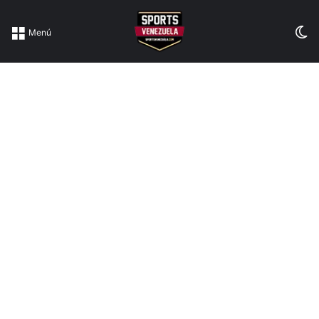
Sw
Menú