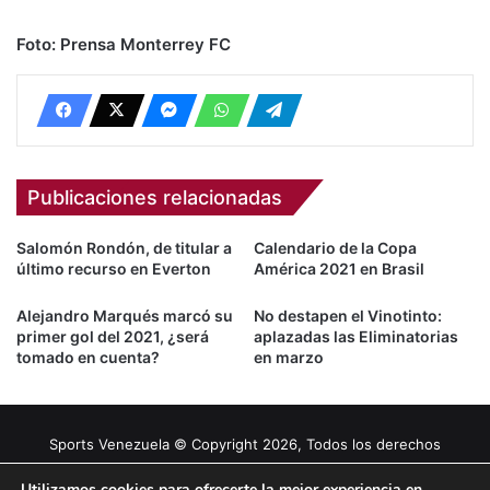
Foto: Prensa Monterrey FC
Publicaciones relacionadas
Salomón Rondón, de titular a
Calendario de la Copa
último recurso en Everton
América 2021 en Brasil
Alejandro Marqués marcó su
No destapen el Vinotinto:
primer gol del 2021, ¿será
aplazadas las Eliminatorias
tomado en cuenta?
en marzo
Sports Venezuela © Copyright 2026, Todos los derechos
reservados |
Tema gestionado por Caissa Agency
Utilizamos cookies para ofrecerte la mejor experiencia en