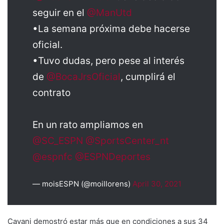
seguir en el
@ManUtd
•La semana próxima debe hacerse
oficial.
•Tuvo dudas, pero pese al interés
de
@BocaJrsOficial
, cumplirá el
contrato
En un rato ampliamos en
@SC_ESPN
@SportsCenter_nt
@espnfc
@ESPNDeportes
— moisESPN (@moillorens)
April 30, 2021
Cavani demostró estar más que en condiciones a sus 34