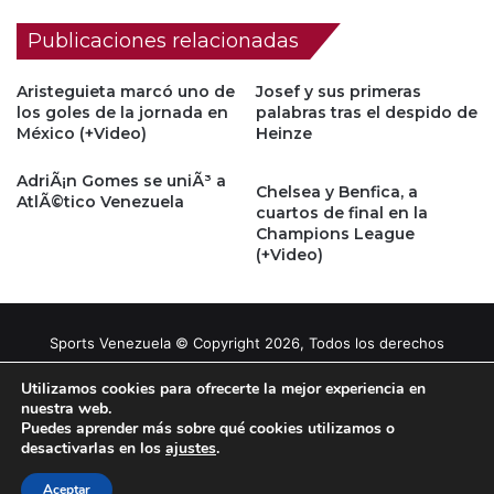
Publicaciones relacionadas
Aristeguieta marcó uno de
Josef y sus primeras
los goles de la jornada en
palabras tras el despido de
México (+Video)
Heinze
AdriÃ¡n Gomes se uniÃ³ a
Chelsea y Benfica, a
AtlÃ©tico Venezuela
cuartos de final en la
Champions League
(+Video)
Sports Venezuela © Copyright 2026, Todos los derechos
reservados |
Tema gestionado por Caissa Agency
Utilizamos cookies para ofrecerte la mejor experiencia en
nuestra web.
Puedes aprender más sobre qué cookies utilizamos o
Facebook
X
YouTube
Instagram
desactivarlas en los
ajustes
.
Aceptar