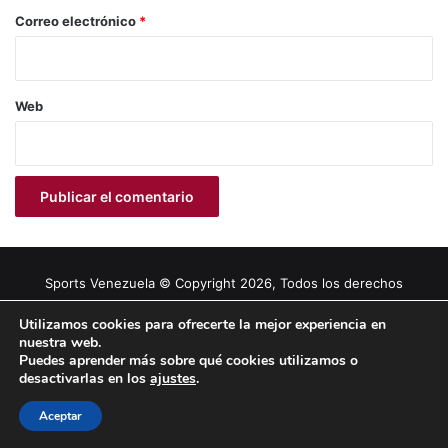
*
Correo electrónico
*
Web
Sports Venezuela © Copyright 2026, Todos los derechos
reservados |
Tema gestionado por Caissa Agency
Utilizamos cookies para ofrecerte la mejor experiencia en
nuestra web.
Puedes aprender más sobre qué cookies utilizamos o
Facebook
X
YouTube
Instagram
desactivarlas en los
ajustes
.
Aceptar