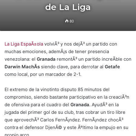
de La Liga
80
La Liga EspaÃ±ola
volviÃ³ y nos dejÃ³ un partido con
muchas emociones, ademÃ¡s de tener presencia
venezolana: el
Granada
remontÃ³ un partido increÃ­ble con
Darwin MachÃ­s
siendo clave, para derrotar al
Getafe
como local, por un marcador de 2-1.
El extremo de la vinotinto disputo 85 minutos del
compromiso, siendo bastante participativo en la creaciÃ³n
de ofensiva para el cuadro del
Granada
. AyudÃ³ en la
jugada del primer gol de su club, tras cobrar un tiro libre
que aprovechÃ³ Carlos FernÃ¡ndez. FernÃ¡ndez chocÃ³
contra el defensor DjenÃ© y este Ãºltimo la empujo en su
propio arco.