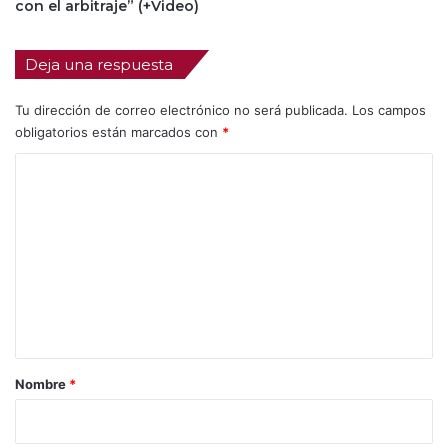
con el arbitraje” (+Video)
Deja una respuesta
Tu dirección de correo electrónico no será publicada.
Los campos
obligatorios están marcados con
*
C
o
m
e
n
t
a
r
Nombre
*
i
o