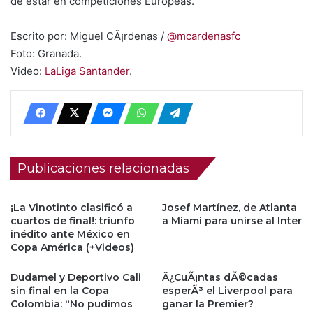
de estar en competiciones Europeas.
Escrito por: Miguel CÃ¡rdenas /
@mcardenasfc
Foto: Granada.
Video:
LaLiga Santander
.
Publicaciones relacionadas
¡La Vinotinto clasificó a
Josef Martínez, de Atlanta
cuartos de final!: triunfo
a Miami para unirse al Inter
inédito ante México en
Copa América (+Videos)
Dudamel y Deportivo Cali
Â¿CuÃ¡ntas dÃ©cadas
sin final en la Copa
esperÃ³ el Liverpool para
Colombia: “No pudimos
ganar la Premier?