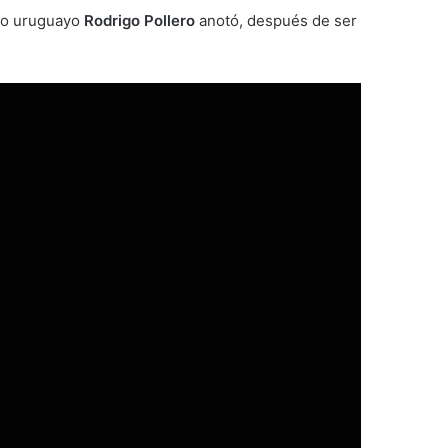
ero uruguayo
Rodrigo Pollero
anotó, después de ser