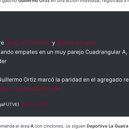
el gaucho
Guillermo Ortiz
en una acción individual, registrada a 
re
@UCVFCOFICIAL
y
@DvoLaGuaira
gando empates en un muy parejo Cuadrangular A, p
der
 Guillermo Ortiz marcó la paridad en el agregado 
witter.com/ecQ9cR2XqH
igaFUTVE)
May 13, 2026
omanda el área
A
con cinctones. Le siguen
Deportivo La Guaira