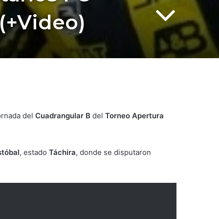
(+Video)
ornada del
Cuadrangular B
del
Torneo Apertura
stóbal
, estado
Táchira
, donde se disputaron