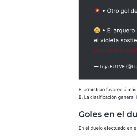
• Otro gol de
• El arquero
el violeta sost
pic.twitter.co
— Liga FUTVE (@L
El armisticio favoreció más
B
. La clasificación general
Goles en el d
En el duelo efectuado en e