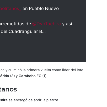
olitanos_
en Pueblo Nuevo
 arremetidas de
@DvoTachira
y así
er del Cuadrangular B…
co y culminó la primera vuelta como líder del lote
érida
(3) y
Carabobo FC
(1).
tanos
chira
se encargó de abrir la pizarra.