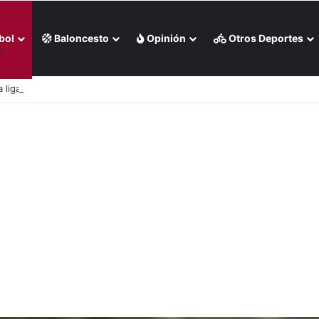
bol
Baloncesto
Opinión
Otros Deportes
 liga chilena