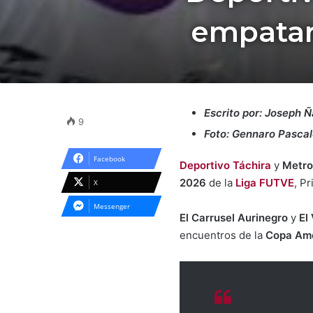
empatar
Escrito por: Joseph 
9
Foto: Gennaro Pascal
Facebook
Deportivo Táchira
y
Metro
2026
de la
Liga FUTVE
, P
X
Messenger
El Carrusel Aurinegro
y
El
encuentros de la
Copa Amé