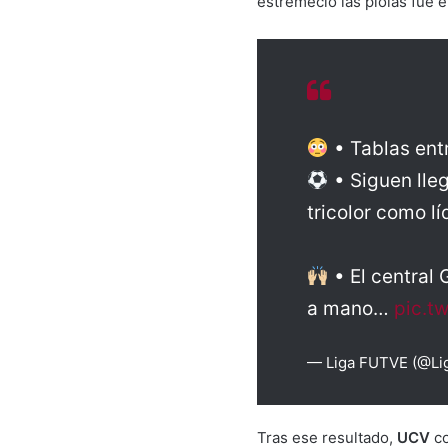
estremeció las piolas fue 
• Tablas ent
• Siguen lle
tricolor como lí
• El central
a mano…
pic.t
— Liga FUTVE (@L
Tras ese resultado,
UCV
c