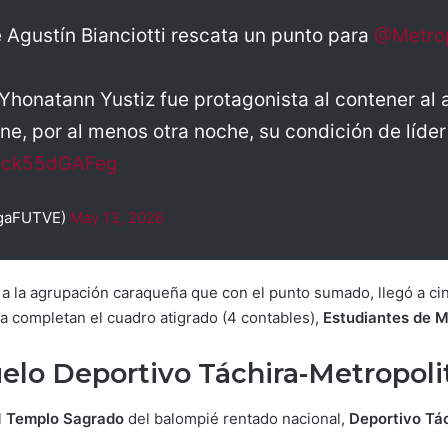
 Agustín Bianciotti rescata un punto para
@Metrop
 Yhonatann Yustiz fue protagonista al contener al
iene, por al menos otra noche, su condición de líd
m/ck55dGAFeg
igaFUTVE)
May 13, 2026
 a la agrupación caraqueña que con el punto sumado, llegó a cin
 la completan el cuadro atigrado (4 contables),
Estudiantes de M
uelo Deportivo Táchira-Metropoli
l
Templo Sagrado
del balompié rentado nacional,
Deportivo Tá