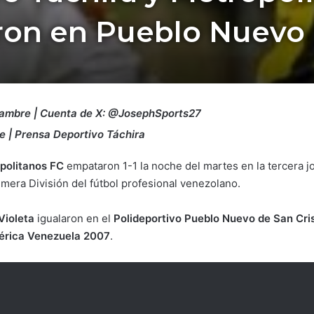
on en Pueblo Nuevo 
Ñambre | Cuenta de X: @JosephSports27
e | Prensa Deportivo Táchira
politanos FC
empataron 1-1 la noche del martes en la tercera j
rimera División del fútbol profesional venezolano.
 Violeta
igualaron en el
Polideportivo Pueblo Nuevo de San Cri
rica Venezuela 2007
.