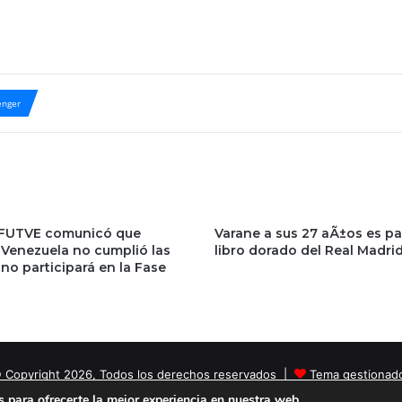
nger
 FUTVE comunicó que
Varane a sus 27 aÃ±os es pa
 Venezuela no cumplió las
libro dorado del Real Madri
 no participará en la Fase
 Copyright 2026, Todos los derechos reservados |
Tema gestionad
 para ofrecerte la mejor experiencia en nuestra web.