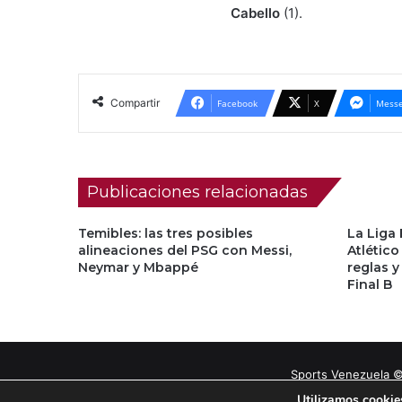
Cabello
(1).
Compartir
Facebook
X
Messe
Publicaciones relacionadas
Temibles: las tres posibles
La Liga
alineaciones del PSG con Messi,
Atlético
Neymar y Mbappé
reglas y
Final B
Sports Venezuela ©
Utilizamos cookies