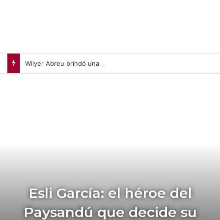
Wilyer Abreu brindó una exhibición de fuerza y Medias Rojas apaleó a Medias Blancas (+Video)
Esli García: el héroe del
Paysandú que decide su