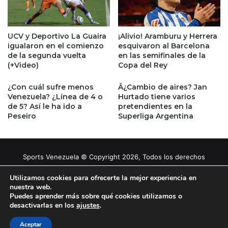
UCV y Deportivo La Guaira
¡Alivio! Aramburu y Herrera
igualaron en el comienzo
esquivaron al Barcelona
de la segunda vuelta
en las semifinales de la
(+Video)
Copa del Rey
¿Con cuál sufre menos
Â¿Cambio de aires? Jan
Venezuela? ¿Línea de 4 o
Hurtado tiene varios
de 5? Así le ha ido a
pretendientes en la
Peseiro
Superliga Argentina
Sports Venezuela © Copyright 2026, Todos los derechos
reservados |
Tema gestionado por Caissa Agency
Utilizamos cookies para ofrecerte la mejor experiencia en
nuestra web.
Puedes aprender más sobre qué cookies utilizamos o
Facebook
X
YouTube
Instagram
desactivarlas en los
ajustes
.
Aceptar