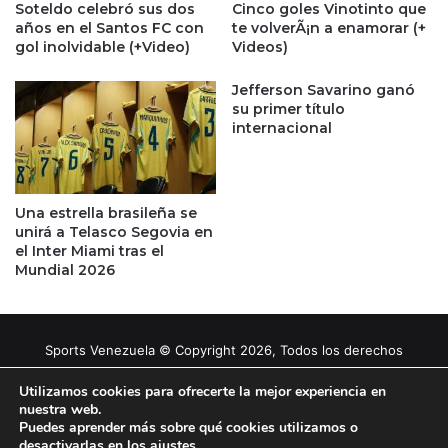
Soteldo celebró sus dos
Cinco goles Vinotinto que
años en el Santos FC con
te volverÃ¡n a enamorar (+
gol inolvidable (+Video)
Videos)
Jefferson Savarino ganó
su primer título
internacional
Una estrella brasileña se
unirá a Telasco Segovia en
el Inter Miami tras el
Mundial 2026
Sports Venezuela © Copyright 2026, Todos los derechos
reservados |
Tema gestionado por Caissa Agency
Utilizamos cookies para ofrecerte la mejor experiencia en
nuestra web.
Puedes aprender más sobre qué cookies utilizamos o
Facebook
X
YouTube
Instagram
desactivarlas en los
ajustes
.