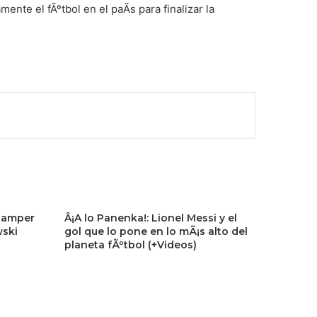
nte el fÃºtbol en el paÃ­s para finalizar la
Gamper
Â¡A lo Panenka!: Lionel Messi y el
wski
gol que lo pone en lo mÃ¡s alto del
planeta fÃºtbol (+Videos)