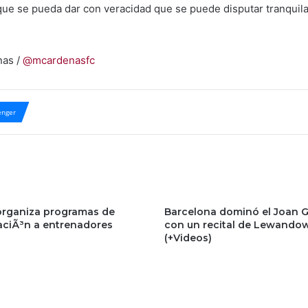
ue se pueda dar con veracidad que se puede disputar tranquilame
nas /
@mcardenasfc
nger
organiza programas de
Barcelona dominó el Joan 
aciÃ³n a entrenadores
con un recital de Lewando
(+Videos)