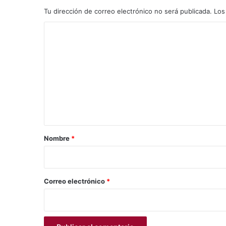
Tu dirección de correo electrónico no será publicada.
Los
C
o
m
e
n
t
a
r
Nombre
*
i
o
*
Correo electrónico
*