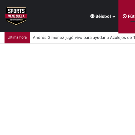
Béisbol
Fút
Última hora
William Contreras comandó victoria de Cerveceros de