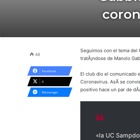
coron
Seguimos con el tema del Co
48
tratÃ¡ndose de Manolo Gabb
Facebook
El club dio el comunicado 
Coronavirus. AsÃ­ se convi
X
positivo hace un par de dÃ­
Messenger
«la UC Sampdori