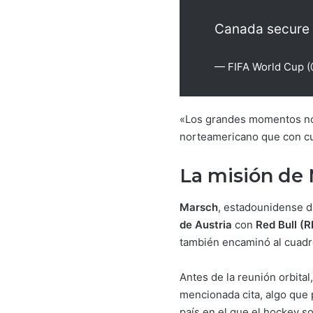
Canada secure t
— FIFA World Cup 
«Los grandes momentos no l
norteamericano que con cu
La misión de
Marsch
, estadounidense d
de Austria
con
Red Bull (
también encaminó al cuadro
Antes de la reunión orbita
mencionada cita, algo que 
país en el que el hockey s