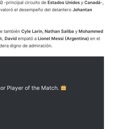
S)
-principal circuito de
Estados Unidos
y
Canadá
-,
, valoró el desempeño del delantero
Johantan
que también
Cyle Larin, Nathan Saliba
y
Mohammed
ck,
David
empató a
Lionel Messi (Argentina)
en el
dera digno de admiración.
or Player of the Match.