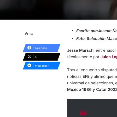
Escrito por:Joseph 
14
Foto: Selección Masc
Facebook
Jesse Marsch
, entrenado
técnicamente por
Julen Lo
X
Messenger
Tras el encuentro disputad
noticias
EFE
y afirmó que e
universal de selecciones, 
México 1986 y Catar 202