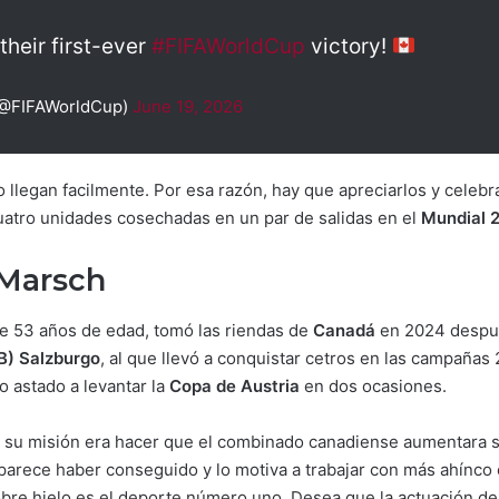
heir first-ever
#FIFAWorldCup
victory!
(@FIFAWorldCup)
June 19, 2026
legan facilmente. Por esa razón, hay que apreciarlos y celebr
atro unidades cosechadas en un par de salidas en el
Mundial 
 Marsch
e 53 años de edad, tomó las riendas de
Canadá
en 2024 después
RB) Salzburgo
, al que llevó a conquistar cetros en las campaña
 astado a levantar la
Copa de Austria
en dos ocasiones.
l, su misión era hacer que el combinado canadiense aumentara su
parece haber conseguido y lo motiva a trabajar con más ahínco
obre hielo es el deporte número uno. Desea que la actuación d