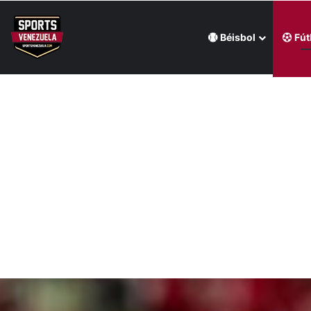
Béisbol
Fút
Última hora
Venezuela no intervendrá en la Serie del Caribe Kids