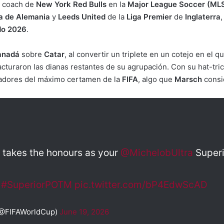
e coach de
New York Red Bulls
en la
Major League Soccer (ML
a de Alemania
y
Leeds United
de la
Liga Premier
de
Inglaterra
do 2026
.
anadá
sobre
Catar
, al convertir un triplete en un cotejo en el 
acturaron las dianas restantes de su agrupación. Con su hat-tri
leadores del máximo certamen de la
FIFA
, algo que
Marsch
consi
 takes the honours as your
@MichelobUltra
Superi
#SuperiorPOTM
pic.twitter.com/bP4EdwScAD
(@FIFAWorldCup)
June 19, 2026