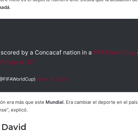
nadá
.
 scored by a Concacaf nation in a
#FIFAWorldCup
m/PCVqvtvr1Z
(@FIFAWorldCup)
June 19, 2026
sión era más que este
Mundial
. Era cambiar el deporte en el paí
nse”, explicó.
 David