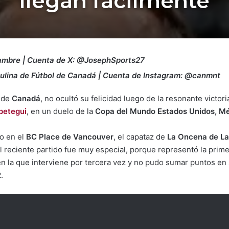
llegan facilmente
Ñambre | Cuenta de X: @JosephSports27
ulina de Fútbol de Canadá | Cuenta de Instagram: @canmnt
r de
Canadá
, no ocultó su felicidad luego de la resonante victo
petegui
, en un duelo de la
Copa del Mundo Estados Unidos, M
o en el
BC Place de Vancouver
, el capataz de
La Oncena de La
l reciente partido fue muy especial, porque representó la prime
en la que interviene por tercera vez y no pudo sumar puntos en
2
.