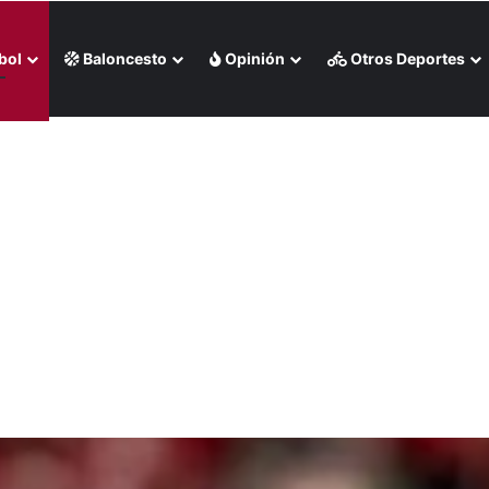
bol
Baloncesto
Opinión
Otros Deportes
 por negación de visa (+Foto)