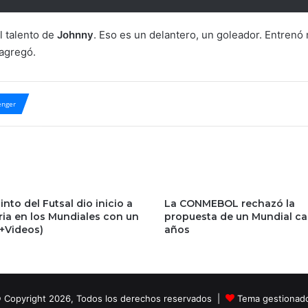
l talento de
Johnny
. Eso es un delantero, un goleador. Entrenó 
agregó.
nger
into del Futsal dio inicio a
La CONMEBOL rechazó la
ria en los Mundiales con un
propuesta de un Mundial c
(+Videos)
años
 Copyright 2026, Todos los derechos reservados |
Tema gestionad