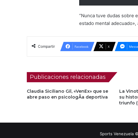
“Nunca tuve dudas sobre e
estado mental adecuado», 
Compartir
Facebook
X
Messe
Publicaciones relacionadas
Claudia Siciliano Gil, «VenEx» que se
La Vinot
abre paso en psicologÃ­a deportiva
su histo
triunfo 
Sports Venezuela ©