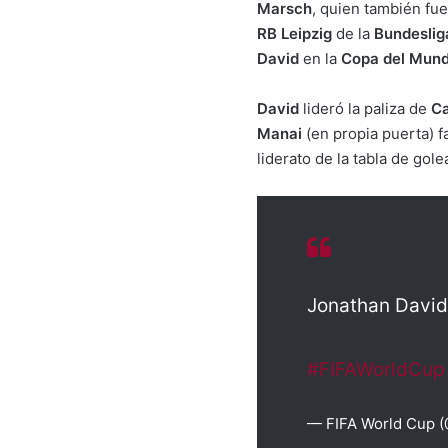
Marsch
, quien también fu
RB Leipzig
de la
Bundeslig
David
en la
Copa del Mun
David
lideró la paliza de
C
Manai
(en propia puerta) f
liderato de la tabla de go
Jonathan David
#FIFAWorldCup
— FIFA World Cup 