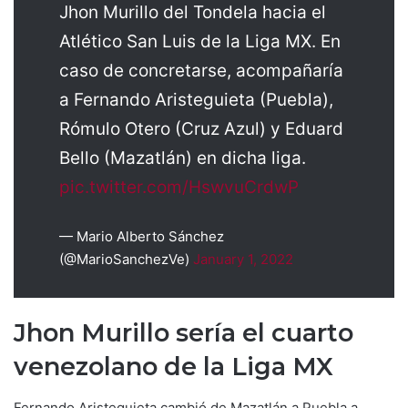
Jhon Murillo del Tondela hacia el
Atlético San Luis de la Liga MX. En
caso de concretarse, acompañaría
a Fernando Aristeguieta (Puebla),
Rómulo Otero (Cruz Azul) y Eduard
Bello (Mazatlán) en dicha liga.
pic.twitter.com/HswvuCrdwP
— Mario Alberto Sánchez
(@MarioSanchezVe)
January 1, 2022
Jhon Murillo sería el cuarto
venezolano de la Liga MX
Fernando Aristeguieta cambió de Mazatlán a Puebla a