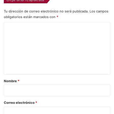
Tu dirección de correo electrónico no será publicada.
Los campos
obligatorios están marcados con
*
C
o
m
e
n
t
a
r
Nombre
*
i
o
*
Correo electrónico
*