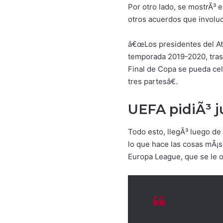
Por otro lado, se mostrÃ³ 
otros acuerdos que involu
â€œLos presidentes del Ath
temporada 2019-2020, tras 
Final de Copa se pueda cel
tres partesâ€.
UEFA pidiÃ³ ju
Todo esto, llegÃ³ luego de
lo que hace las cosas mÃ¡s
Europa League, que se le o