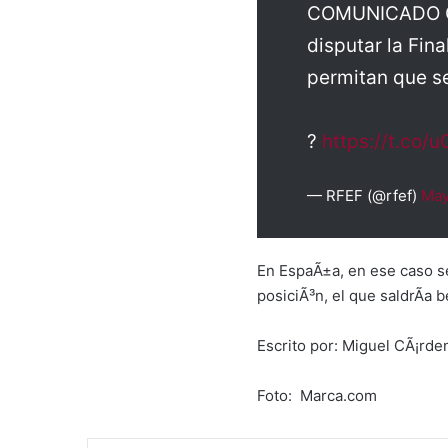
COMUNICADO OFI
disputar la Fin
permitan que se
?
https://t.co/
— RFEF (@rfef)
May
En EspaÃ±a, en ese caso se
posiciÃ³n, el que saldrÃ­a b
Escrito por: Miguel CÃ¡rd
Foto: Marca.com