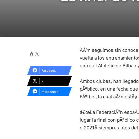
AÃºn seguimos sin conocer,
70
vuelta a los entrenamientos
entre el Athletic de Bilbao 
Facebook
Ambos clubes, han llegado 
X
pÃºblico, en una fecha que 
Messenger
FÃºtbol, la cual aÃºn estÃ¡
â€œLa FederaciÃ³n espaÃ±o
jugar la final con pÃºblic
o 2021Â siempre antes del 