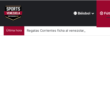
Béisbol
Fút
Última hora
Regatas Corrientes ficha al venezolano Elián Centeno