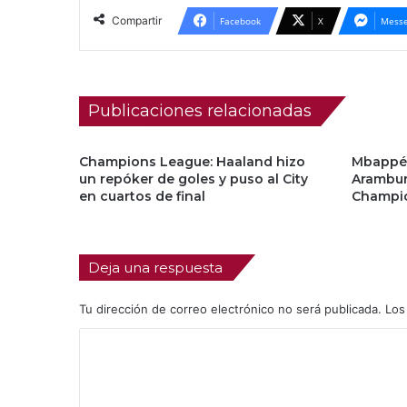
Compartir
Facebook
X
Messe
Publicaciones relacionadas
Champions League: Haaland hizo
Mbappé 
un repóker de goles y puso al City
Arambur
en cuartos de final
Champi
Deja una respuesta
Tu dirección de correo electrónico no será publicada.
Los
C
o
m