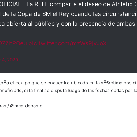
CIAL | La RFEF comparte el deseo de Athletic C
al de la Copa de SM el Rey cuando las circunstanci
a abierta al público y con la presencia de ambas 
uO77ItPOeu
pic.twitter.com/mzWs9jyJoX
 4, 2020
rÃ­a el equipo que se encuentre ubicado en la sÃ©ptima posiciÃ³
eneficiado, si la final se disputa luego de las fechas dadas por l
enas / @mcardenasfc