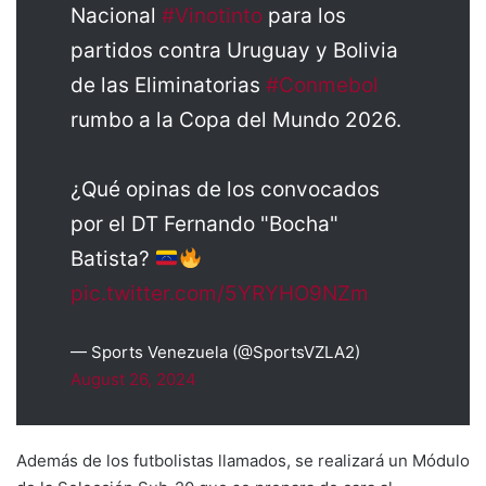
Nacional
#Vinotinto
para los
partidos contra Uruguay y Bolivia
de las Eliminatorias
#Conmebol
rumbo a la Copa del Mundo 2026.
¿Qué opinas de los convocados
por el DT Fernando "Bocha"
Batista?
pic.twitter.com/5YRYHO9NZm
— Sports Venezuela (@SportsVZLA2)
August 26, 2024
Además de los futbolistas llamados, se realizará un Módulo