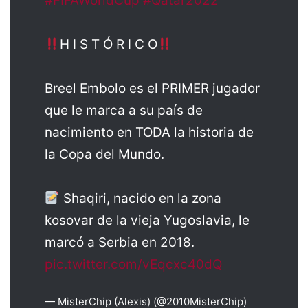
#FIFAWorldCup
#Qatar2022
H I S T Ó R I C O
Breel Embolo es el PRIMER jugador
que le marca a su país de
nacimiento en TODA la historia de
la Copa del Mundo.
Shaqiri, nacido en la zona
kosovar de la vieja Yugoslavia, le
marcó a Serbia en 2018.
pic.twitter.com/vEqcxc40dQ
— MisterChip (Alexis) (@2010MisterChip)