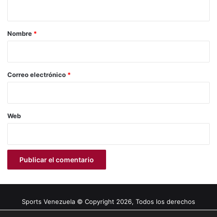
t
a
r
Nombre
*
i
o
*
Correo electrónico
*
Web
Sports Venezuela © Copyright 2026, Todos los derechos
reservados |
Tema gestionado por Caissa Agency