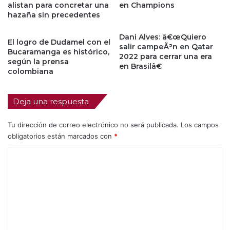
alistan para concretar una
en Champions
hazaña sin precedentes
Dani Alves: â€œQuiero
El logro de Dudamel con el
salir campeÃ³n en Qatar
Bucaramanga es histórico,
2022 para cerrar una era
según la prensa
en Brasilâ€
colombiana
Deja una respuesta
Tu dirección de correo electrónico no será publicada.
Los campos
obligatorios están marcados con
*
C
o
m
e
n