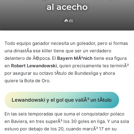
al acecho
65
Todo equipo ganador necesita un goleador, pero si formas
una dinastÃ­a ese killer tiene que ser un verdadero
delantero de Ã©poca. El
Bayern MÃºnich
tiene esa figura
en
Robert Lewandowski
, quien precisamente les terminÃ³
por asegurar su octavo tÃ­tulo de Bundesliga y ahora
quiere la Bota de Oro.
Lewandowski y el gol que valiÃ³ un tÃ­tulo
En las seis temporadas que suma el conquistador polaco
en Baviera, en tres superÃ³ los 30 goles en liga. Y una sola
estuvo por debajo de los 20, cuando marcÃ³ 17 en su