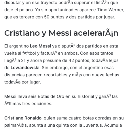
disputar y en ese trayecto podrÃ­a superar el listÃ³n que
deje el polaco. Ya sin oportunidades aparece Timo Werner,
que es tercero con 50 puntos y dos partidos por jugar.
Cristiano y Messi acelerarÃ¡n
El argentino
Leo Messi
ya disputÃ³ dos partidos en esta
vuelta al fÃºtbol y facturÃ³ en ambos. Con esos tantos
llegÃ³ a 21 y ahora presume de 42 puntos, todavÃ­a lejos
de
Lewandowski
. Sin embargo, con el argentino esas
distancias parecen recortables y mÃ¡s con nueve fechas
todavÃ­a por jugar.
Messi lleva seis Botas de Oro en su historial y ganÃ³ las
Ãºltimas tres ediciones.
Cristiano Ronaldo
, quien suma cuatro botas doradas en su
palmarÃ©s, apunta a una quinta con la Juventus. Acumula