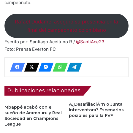
campeonato.
Rafael Dudamel aseguró su presencia en la
final del campeonato colombiano
Escrito por: Santiago Aceituno R /
@SantiAce23
Foto: Prensa Everton FC
Publicaciones relacionadas
Â¿DesafiliaciÃ³n o Junta
Mbappé acabó con el
Interventora? Escenarios
sueño de Aramburu y Real
posibles para la FVF
Sociedad en Champions
League