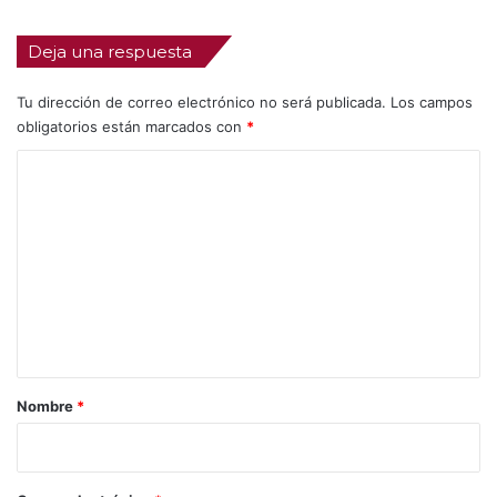
Deja una respuesta
Tu dirección de correo electrónico no será publicada.
Los campos
obligatorios están marcados con
*
C
o
m
e
n
t
a
r
Nombre
*
i
o