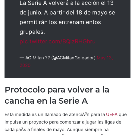
La Serie A volverá a la acción el 13
de junio. A partir del 18 de mayo se
permitirán los entrenamientos
grupales.
pic.twitter.com/BQIzRHGhru
— AC Milan ?? (@ACMilanGoleador)
May 13,
2020
Protocolo para volver a la
cancha en la Serie A
Esta medida es un llamado de atenciÃ³n para la
UEFA
que
impulsa un proyecto para comenzar a jugar las ligas de
cada paÃ­s a finales de mayo. Aunque siempre ha