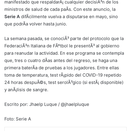
manifestado que respaldarÃ¡ cualquier decisiÃ³n de los
ministros de salud de cada paÃ­s. Con este anuncio, la
Serie A
difÃ­cilmente vuelva a disputarse en mayo, sino
que podrÃ­a volver hasta junio.
La semana pasada, se conociÃ³ parte del protocolo que la
FederaciÃ³n Italiana de FÃºtbol le presentÃ³ al gobierno
para reanudar la actividad. En ese programa se contempla
que, tres o cuatro dÃ­as antes del regreso, se haga una
primera baterÃ­a de pruebas a los jugadores. Entre ellas
toma de temperatura, test rÃ¡pido del COVID-19 repetido
24 horas despuÃ©s, test serolÃ³gico (si estÃ¡ disponible)
y anÃ¡lisis de sangre.
Escrito por: Jhaelp Luque / @jhaelpluque
Foto: Serie A