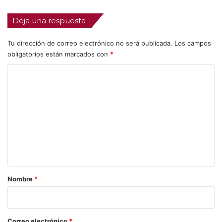
Deja una respuesta
Tu dirección de correo electrónico no será publicada.
Los campos
obligatorios están marcados con
*
C
o
m
e
n
t
a
r
Nombre
*
i
o
*
Correo electrónico
*