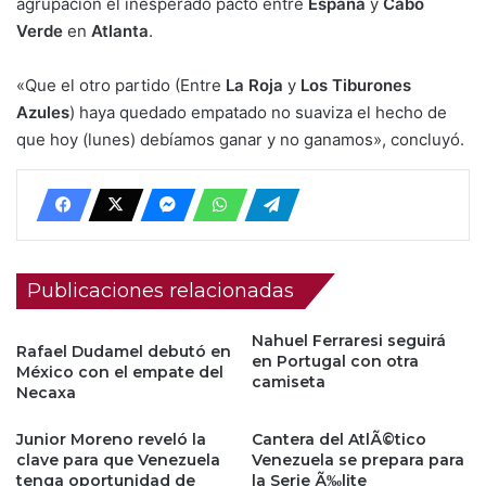
agrupación el inesperado pacto entre
España
y
Cabo
Verde
en
Atlanta
.
«Que el otro partido (Entre
La Roja
y
Los Tiburones
Azules
) haya quedado empatado no suaviza el hecho de
que hoy (lunes) debíamos ganar y no ganamos», concluyó.
Publicaciones relacionadas
Nahuel Ferraresi seguirá
Rafael Dudamel debutó en
en Portugal con otra
México con el empate del
camiseta
Necaxa
Junior Moreno reveló la
Cantera del AtlÃ©tico
clave para que Venezuela
Venezuela se prepara para
tenga oportunidad de
la Serie Ã‰lite