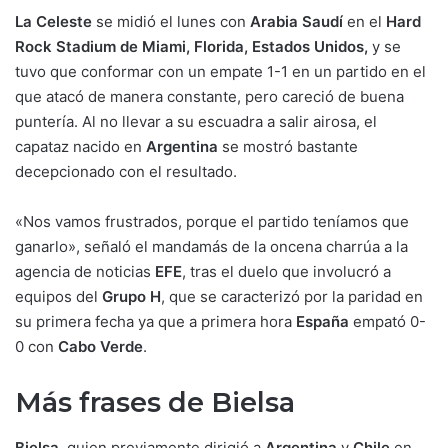
La Celeste
se midió el lunes con
Arabia Saudí
en el
Hard
Rock Stadium de Miami, Florida, Estados Unidos,
y se
tuvo que conformar con un empate 1-1 en un partido en el
que atacó de manera constante, pero careció de buena
puntería. Al no llevar a su escuadra a salir airosa, el
capataz nacido en
Argentina
se mostró bastante
decepcionado con el resultado.
«Nos vamos frustrados, porque el partido teníamos que
ganarlo», señaló el mandamás de la oncena charrúa a la
agencia de noticias
EFE
, tras el duelo que involucró a
equipos del
Grupo H
, que se caracterizó por la paridad en
su primera fecha ya que a primera hora
España
empató 0-
0 con
Cabo Verde
.
Más frases de Bielsa
Bielsa
, quien previamente dirigió a
Argentina
y
Chile
en