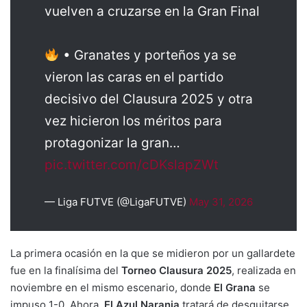
vuelven a cruzarse en la Gran Final
• Granates y porteños ya se
vieron las caras en el partido
decisivo del Clausura 2025 y otra
vez hicieron los méritos para
protagonizar la gran…
pic.twitter.com/cDKslapZWt
— Liga FUTVE (@LigaFUTVE)
May 31, 2026
La primera ocasión en la que se midieron por un gallardete
fue en la finalísima del
Torneo Clausura 2025
, realizada en
noviembre en el mismo escenario, donde
El Grana
se
impuso 1-0. Ahora,
El Azul Naranja
tratará de desquitarse