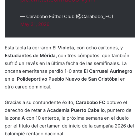
— Carabobo Fútbol Club (@Carabobo_FC)
May 31, 2026
Esta tabla la cerraron
El Violeta
, con ocho cartones, y
Estudiantes de Mérida,
con tres cómputos, que también
sufrió un revés en la última fecha de las semifinales. La
oncena emeritense perdió 1-0 ante
El Carrusel Aurinegro
en el
Polideportivo Pueblo Nuevo de San Cristóba
l en
otro careo dominical.
Gracias a su contundente éxito,
Carabobo FC
obtuvo el
derecho de retar a
Academia Puerto Cabello
, puntero de
la zona
A
con 10 enteros, la próxima semana en el duelo
por el título del certamen de inicio de la campaña 2026 del
balompié rentado nacional.