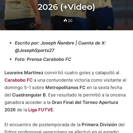
2026 (+Video)
20
Escrito por: Joseph Ñambre | Cuenta de X:
@JosephSports27
Foto: Prensa Carabobo FC
Loureins Martínez
convirtió cuatro goles y catapultó al
Carabobo FC
a una contundente victoria como visitante el
domingo 5-1 sobre
Metropolitanos FC
en la sexta fecha
del
Cuadrangular B
. Ese resultado le permitió a la oncena
ganadora acceder a la
Gran Final del Torneo Apertura
2026
de la
Liga FUTVE
.
El encuentro de postemporada de la
Primera División
del
fútbol profesional venezolano se efectuó en el estadio