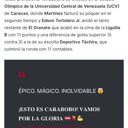
Olímpico de la Universidad Central de Venezuela (UCV)
de
Caracas
, donde
Martínez
facturó su póquer en el
segundo tiempo y
Edson Tortolero Jr.
anidó el tanto
restante de
El
Granate
que acabó en la cima de la
Liguilla
B
con 11 puntos y una diferencia de goles superior (5
contra 3) a la de su escolta
Deportivo Táchira
, que
culminó la ronda con 11 contables.
ÉPICO. MÁGICO. INOLVIDABLE
¡𝐄𝐒𝐓𝐎 𝐄𝐒 𝐂𝐀𝐑𝐀𝐁𝐎𝐁𝐎! 𝐕𝐀𝐌𝐎𝐒
𝐏𝐎𝐑 𝐋𝐀 𝐆𝐋𝐎𝐑𝐈𝐀
pic.twitter.com/ac63fvyTrI