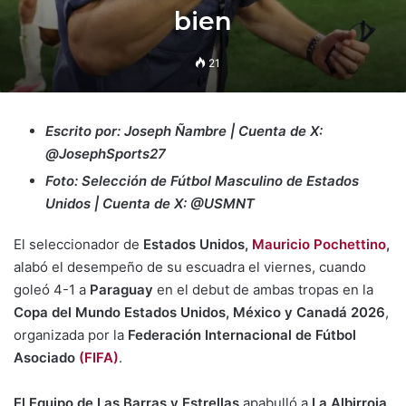
bien
21
Escrito por: Joseph Ñambre | Cuenta de X:
@JosephSports27
Foto: Selección de Fútbol Masculino de Estados
Unidos | Cuenta de X: @USMNT
El seleccionador de
Estados Unidos,
Mauricio Pochettino
,
alabó el desempeño de su escuadra el viernes, cuando
goleó 4-1 a
Paraguay
en el debut de ambas tropas en la
Copa del Mundo Estados Unidos, México y Canadá 2026
,
organizada por la
Federación Internacional de Fútbol
Asociado
(FIFA)
.
El Equipo de Las Barras y Estrellas
apabulló a
La Albirroja