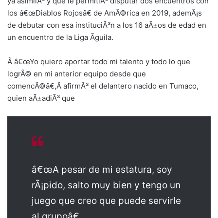
ya asimilÃ³ y que le permitiÃ³ disputar dos encuentros con
los â€œDiablos Rojosâ€ de AmÃ©rica en 2019, ademÃ¡s
de debutar con esa instituciÃ³n a los 16 aÃ±os de edad en
un encuentro de la Liga Ãguila.
Â â€œYo quiero aportar todo mi talento y todo lo que
logrÃ© en mi anterior equipo desde que
comencÃ©â€,Â afirmÃ³ el delantero nacido en Tumaco,
quien aÃ±adiÃ³ que
â€œA pesar de mi estatura, soy
rÃ¡pido, salto muy bien y tengo un
juego que creo que puede servirle
al grupoâ€.