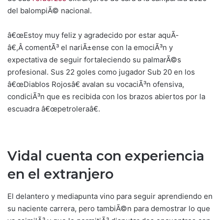
del balompiÃ© nacional.
â€œEstoy muy feliz y agradecido por estar aquÃ­
â€,Â comentÃ³ el nariÃ±ense con la emociÃ³n y
expectativa de seguir fortaleciendo su palmarÃ©s
profesional. Sus 22 goles como jugador Sub 20 en los
â€œDiablos Rojosâ€ avalan su vocaciÃ³n ofensiva,
condiciÃ³n que es recibida con los brazos abiertos por la
escuadra â€œpetroleraâ€.
Vidal cuenta con experiencia
en el extranjero
El delantero y mediapunta vino para seguir aprendiendo en
su naciente carrera, pero tambiÃ©n para demostrar lo que