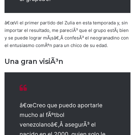
â€œVi el primer partido del Zulia en esta temporada y, sin
importar el resultado, me pareciÃ³ que el grupo estÃ¡ bien
y se puede lograr mÃ¡sâ€,Â confesÃ³ el neogranadino con
el entusiasmo comÃºn para un chico de su edad.
Una gran visiÃ³n
â€œCreo que puedo aportarle
mucho al fÃºtbol
venezolanoâ€,Â asegurÃ³ el
nacido en el 2000, quien solo le