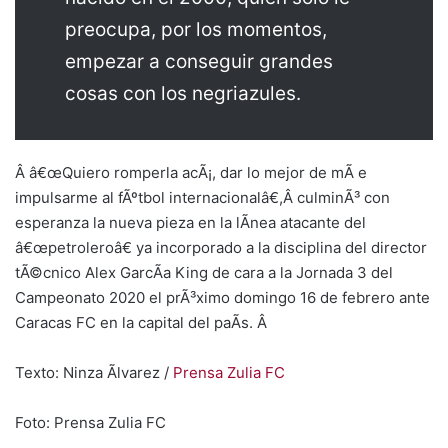
preocupa, por los momentos,
empezar a conseguir grandes
cosas con los negriazules.
Â â€œQuiero romperla acÃ¡, dar lo mejor de mÃ­ e
impulsarme al fÃºtbol internacionalâ€,Â culminÃ³ con
esperanza la nueva pieza en la lÃ­nea atacante del
â€œpetroleroâ€ ya incorporado a la disciplina del director
tÃ©cnico Alex GarcÃ­a King de cara a la Jornada 3 del
Campeonato 2020 el prÃ³ximo domingo 16 de febrero ante
Caracas FC en la capital del paÃ­s. Â
Texto: Ninza Ãlvarez /
Prensa Zulia FC
Foto: Prensa Zulia FC