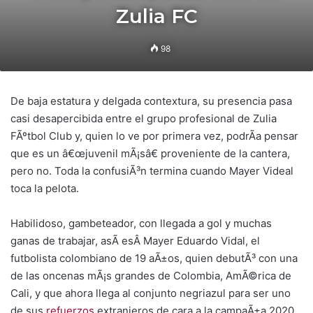
Zulia FC
98
De baja estatura y delgada contextura, su presencia pasa
casi desapercibida entre el grupo profesional de Zulia
FÃºtbol Club y, quien lo ve por primera vez, podrÃ­a pensar
que es un â€œjuvenil mÃ¡sâ€ proveniente de la cantera,
pero no. Toda la confusiÃ³n termina cuando Mayer Videal
toca la pelota.
Habilidoso, gambeteador, con llegada a gol y muchas
ganas de trabajar, asÃ­ esÂ Mayer Eduardo Vidal, el
futbolista colombiano de 19 aÃ±os, quien debutÃ³ con una
de las oncenas mÃ¡s grandes de Colombia, AmÃ©rica de
Cali, y que ahora llega al conjunto negriazul para ser uno
de sus
refuerzos
extranjeros de cara a la campaÃ±a 2020