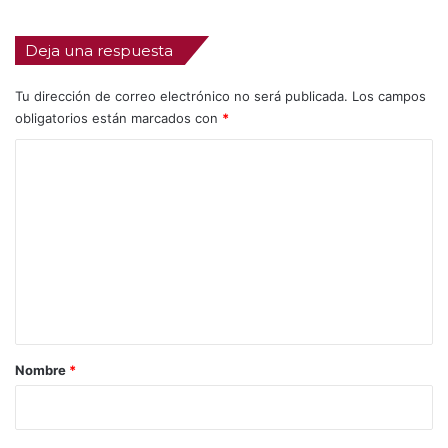
Deja una respuesta
Tu dirección de correo electrónico no será publicada.
Los campos
obligatorios están marcados con
*
C
o
m
e
n
t
a
r
Nombre
*
i
o