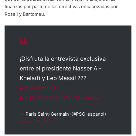
finanzas por parte de las directivas encabezadas por
Rosell y Bartomeu.
¡Disfruta la entrevista exclusiva
entre el presidente Nasser Al-
Khelaïfi y Leo Messi! ?️??
#PSGxMESSI
pic.twitter.com/cNuVs5uwO2
— Paris Saint-Germain (@PSG_espanol)
August 11, 2021