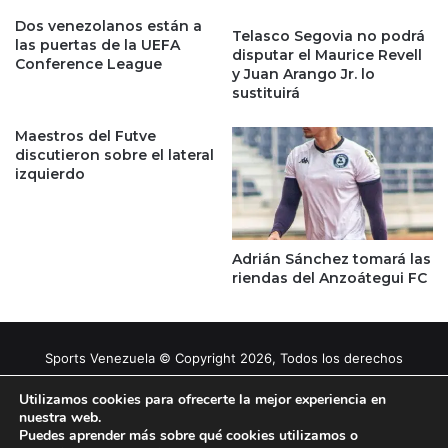
Dos venezolanos están a
Telasco Segovia no podrá
las puertas de la UEFA
disputar el Maurice Revell
Conference League
y Juan Arango Jr. lo
sustituirá
Maestros del Futve
discutieron sobre el lateral
izquierdo
Adrián Sánchez tomará las
riendas del Anzoátegui FC
Sports Venezuela © Copyright 2026, Todos los derechos
reservados |
Tema gestionado por Caissa Agency
Utilizamos cookies para ofrecerte la mejor experiencia en
nuestra web.
Puedes aprender más sobre qué cookies utilizamos o
Facebook
X
YouTube
Instagram