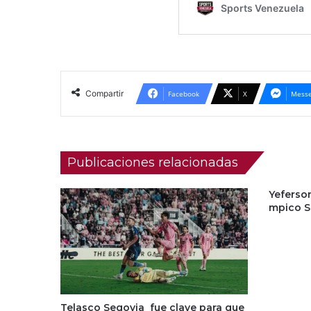
Compartir
Facebook
X
Messe
Publicaciones relacionadas
Yeferson
mpico S
Telasco Segovia fue clave para que