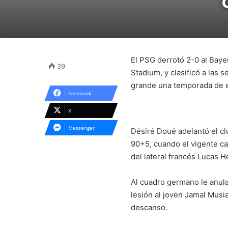
El PSG derrotó 2-0 al Bay
39
Stadium, y clasificó a las
grande una temporada de e
Facebook
X
Messenger
Désiré Doué adelantó el cl
90+5, cuando el vigente ca
del lateral francés Lucas 
Al cuadro germano le anul
lesión al joven Jamal Musia
descanso.