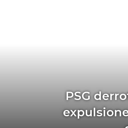
PSG derro
expulsiones