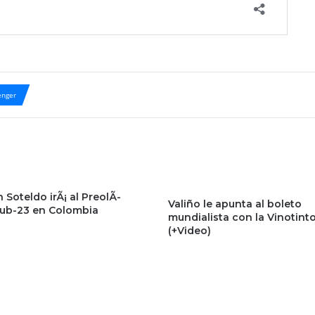
nger
 Soteldo irÃ¡ al PreolÃ­
Valiño le apunta al boleto
ub-23 en Colombia
mundialista con la Vinotint
(+Video)