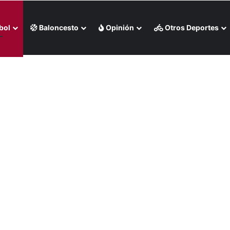
bol
Baloncesto
Opinión
Otros Deportes
 liga chilena