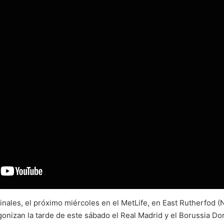
inales, el próximo miércoles en el MetLife, en East Rutherfod (
agonizan la tarde de este sábado el Real Madrid y el Borussia D