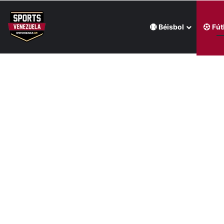
Béisbol
Fút
Última hora
Mijares le ganó la pulseada a Milano en la jornada de la