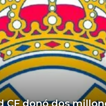
d CF donó dos millon