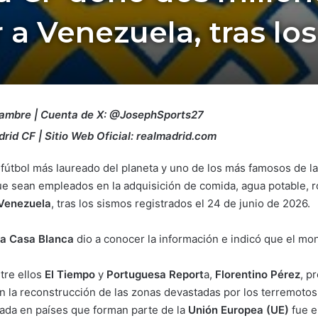
 a Venezuela, tras lo
Ñambre | Cuenta de X: @JosephSports27
rid CF | Sitio Web Oficial: realmadrid.com
e fútbol más laureado del planeta y uno de los más famosos de l
que sean empleados en la adquisición de comida, agua potable, 
Venezuela
, tras los sismos registrados el 24 de junio de 2026.
a Casa Blanca
dio a conocer la información e indicó que el mon
tre ellos
El Tiempo
y
Portuguesa Report
a,
Florentino Pérez
, p
n la reconstrucción de las zonas devastadas por los terremotos 
ada en países que forman parte de la
Unión Europea (UE)
fue e