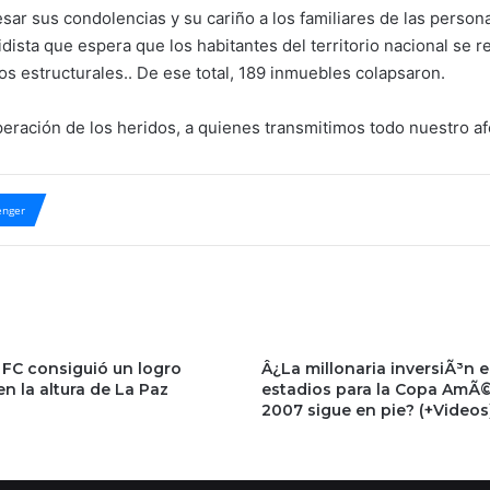
ar sus condolencias y su cariño a los familiares de las persona
dista que espera que los habitantes del territorio nacional se
os estructurales.. De ese total, 189 inmuebles colapsaron.
ración de los heridos, a quienes transmitimos todo nuestro af
nger
 FC consiguió un logro
Â¿La millonaria inversiÃ³n 
en la altura de La Paz
estadios para la Copa AmÃ©
2007 sigue en pie? (+Videos