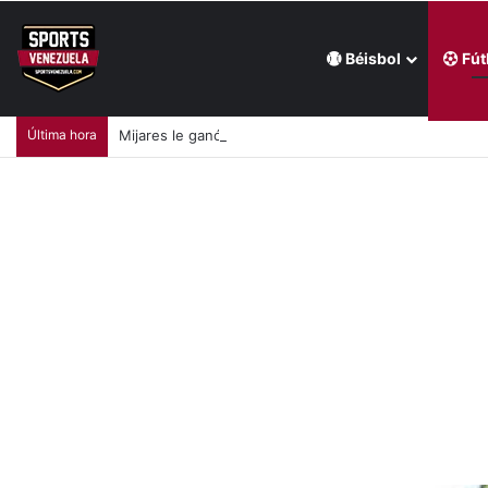
Béisbol
Fút
Última hora
Mijares le ganó la pulseada a Milano en la jornada de la