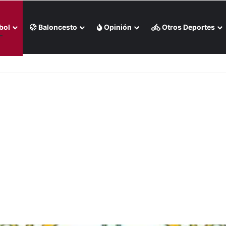
bol
Baloncesto
Opinión
Otros Deportes
 liga chilena