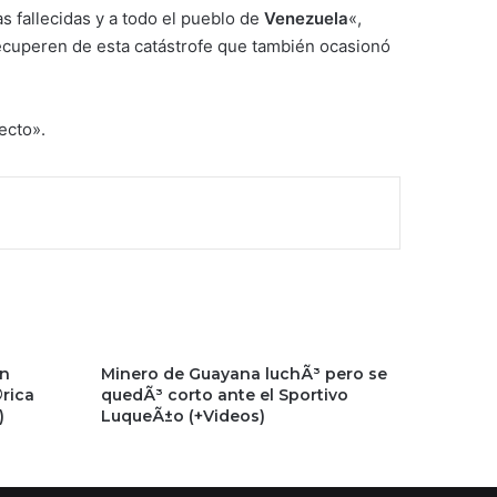
s fallecidas y a todo el pueblo de
Venezuela
«,
 recuperen de esta catástrofe que también ocasionó
ecto».
en
Minero de Guayana luchÃ³ pero se
rica
quedÃ³ corto ante el Sportivo
)
LuqueÃ±o (+Videos)