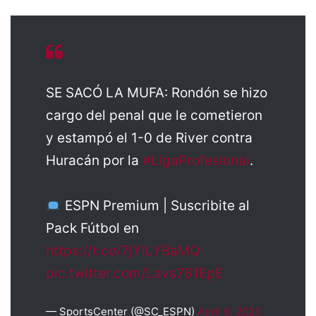
SE SACÓ LA MUFA: Rondón se hizo
cargo del penal que le cometieron
y estampó el 1-0 de River contra
Huracán por la
#LigaProfesional
.
ESPN Premium | Suscribite al
Pack Fútbol en
https://t.co/7jYILYBaMQ
pic.twitter.com/Lavs761EpE
— SportsCenter (@SC_ESPN)
April 9, 2023