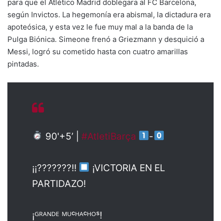
para que el Atlético Madrid doblegara al FC Barcelona,
según Invictos. La hegemonía era abismal, la dictadura era
apoteósica, y esta vez le fue muy mal a la banda de la
Pulga Biónica. Simeone frenó a Griezmann y desquició a
Messi, logró su cometido hasta con cuatro amarillas
pintadas.
90'+5’ |
#AtletiBarça
-
¡¡???????!!
¡VICTORIA EN EL
PARTIDAZO!
¡ᴳᴿᴬᴺᴰᴱ ᴹᵁᶜᴴᴬᶜᴴᴼˢ!