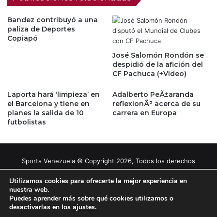
Bandez contribuyó a una
paliza de Deportes
Copiapó
José Salomón Rondón se
despidió de la afición del
CF Pachuca (+Video)
Laporta hará ‘limpieza’ en
Adalberto PeÃ±aranda
el Barcelona y tiene en
reflexionÃ³ acerca de su
planes la salida de 10
carrera en Europa
futbolistas
Sports Venezuela © Copyright 2026, Todos los derechos
reservados |
Tema gestionado por Caissa Agency
Utilizamos cookies para ofrecerte la mejor experiencia en
nuestra web.
Puedes aprender más sobre qué cookies utilizamos o
Facebook
X
YouTube
Instagram
desactivarlas en los
ajustes
.