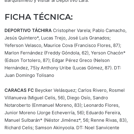
Barquisimeto y visitar al Deportivo Lara.
FICHA TÉCNICA:
DEPORTIVO TÁCHIRA
Cristopher Varela; Pablo Camacho,
Jesús Quintero*, Lucas Trejo, José Luis Granados;
Yeferson Velasco, Maurice Cova (Francisco Flores, 87);
Marlon Fernández (Freddy Góndola, 62), Yerson Chacón*
(Edson Tortolero, 87); Edgar Pérez Greco (Nelson
Hernández, 75)y Anthony Uribe (Lucas Gómez, 87). DT:
Juan Domingo Tolisano
CARACAS FC
Beycker Velásquez; Carlos Rivero, Rosmel
Villanueva (Miguel Celis, 56), Diego Osío, Sandro
Notaroberto (Enmanuel Moreno, 83); Leonardo Flores,
Junior Moreno (Jorge Echeverría, 56); Eduardo Fereira,
Manuel Sulbarán* (Néstor Jiménez*, 56; Renne Rivas, 83),
Richard Celis; Samson Akinyoola. DT: Noel Sanvicente