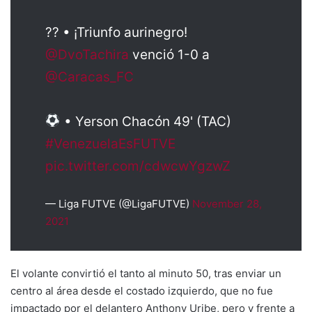
?? • ¡Triunfo aurinegro!
@DvoTachira
venció 1-0 a
@Caracas_FC
• Yerson Chacón 49' (TAC)
#VenezuelaEsFUTVE
pic.twitter.com/cdwcwYgzwZ
— Liga FUTVE (@LigaFUTVE)
November 28,
2021
El volante convirtió el tanto al minuto 50, tras enviar un
centro al área desde el costado izquierdo, que no fue
impactado por el delantero Anthony Uribe, pero y frente a