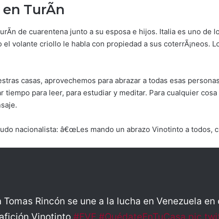
 en TurÃ­n
rÃ­n de cuarentena junto a su esposa e hijos. Italia es uno de
el volante criollo le habla con propiedad a sus coterrÃ¡neos. Los
as casas, aprovechemos para abrazar a todas esas personas q
 tiempo para leer, para estudiar y meditar. Para cualquier cos
saje.
ludo nacionalista: â€œLes mando un abrazo Vinotinto a todos, 
 Tomas Rincón se une a la lucha en Venezuela en 
afición Vinotinto.
#FVF
#QuédateEnTuCasa
pic.tw