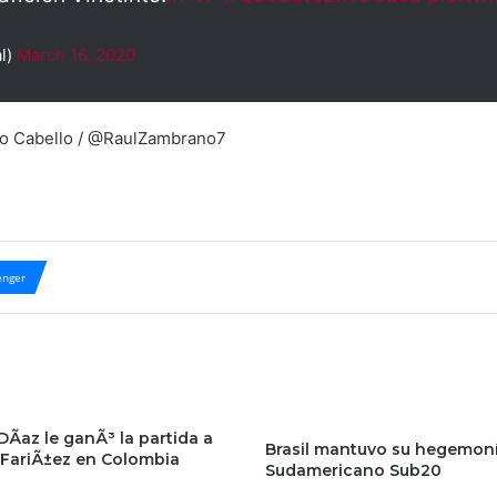
l)
March 16, 2020
no Cabello / @RaulZambrano7
nger
Ã­az le ganÃ³ la partida a
Brasil mantuvo su hegemoní
 FariÃ±ez en Colombia
Sudamericano Sub20