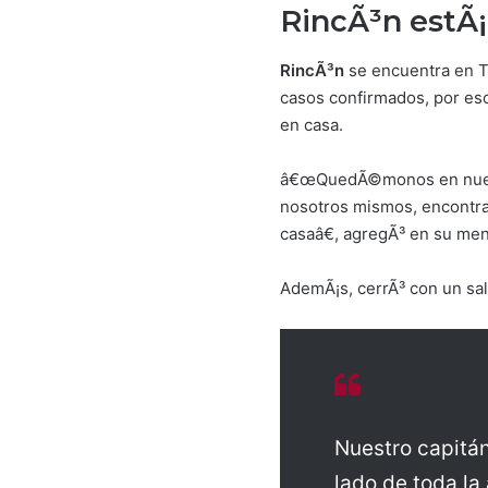
RincÃ³n estÃ¡
RincÃ³n
se encuentra en Tu
casos confirmados, por eso 
en casa.
â€œQuedÃ©monos en nuestr
nosotros mismos, encontrar
casaâ€, agregÃ³ en su men
AdemÃ¡s, cerrÃ³ con un sa
Nuestro capitán
lado de toda la 