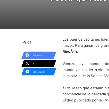
Los buenos capitanes lider
64
mayor. Para ganar los grand
RincÃ³n
.
Facebook
Venezuela y el mundo enter
X
mundo y en la tierra Vinoti
Messenger
el capitÃ¡n de la SelecciÃ³
â€œDeseo que estÃ©n bien
conciencia de lo delicada 
vÃ­deo publicado por la FVF