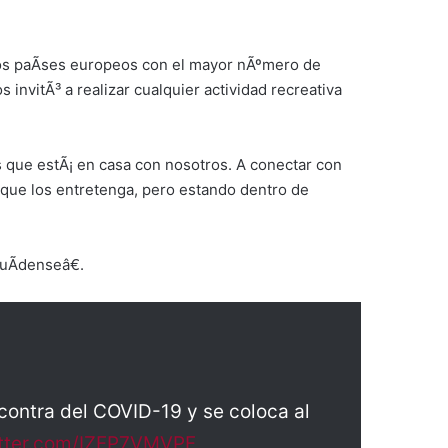
 los paÃ­ses europeos con el mayor nÃºmero de
 invitÃ³ a realizar cualquier actividad recreativa
ue estÃ¡ en casa con nosotros. A conectar con
a que los entretenga, pero estando dentro de
cuÃ­denseâ€.
contra del COVID-19 y se coloca al
itter.com/IZFP7VMVPF