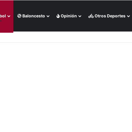
bol
Baloncesto
Opinión
Otros Deportes
o de Medias Rojas de Boston (+Video)