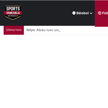
Béisbol
Fút
Última hora
Wilyer Abreu tuvo una jornada productiva en triunf