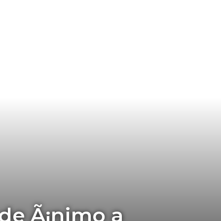
de Ã¡nimo a