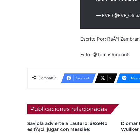
— FVF (@FVF_Oficia
Escrito Por: RaÃºl Zambra
Foto: @TomasRincon5
Compartir
Facebook
X
Messe
Publicaciones relacionadas
Saviola advierte a Lautaro: â€œNo
Diomar D
es fÃ¡cil jugar con Messiâ€
Wuilker