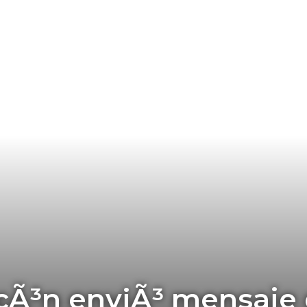
cÃ³n enviÃ³ mensaje 