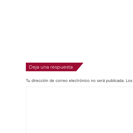
Deja una respuesta
Tu dirección de correo electrónico no será publicada.
Los
C
o
m
e
n