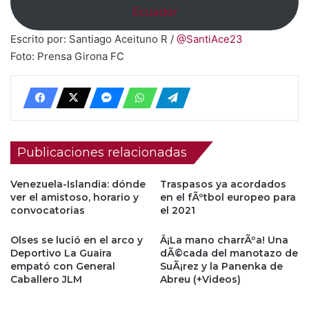
Ecuador
Escrito por: Santiago Aceituno R /
@SantiAce23
Foto: Prensa Girona FC
Publicaciones relacionadas
Venezuela-Islandia: dónde
Traspasos ya acordados
ver el amistoso, horario y
en el fÃºtbol europeo para
convocatorias
el 2021
Olses se lució en el arco y
Â¡La mano charrÃºa! Una
Deportivo La Guaira
dÃ©cada del manotazo de
empató con General
SuÃ¡rez y la Panenka de
Caballero JLM
Abreu (+Videos)