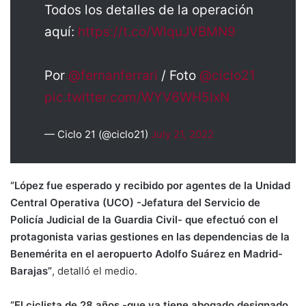
Todos los detalles de la operación
aquí:
https://t.co/WlquJVBMN9
Por
@fernanferrari
/ Foto
@ciclo21
pic.twitter.com/WYV6WH5IxN
— Ciclo 21 (@ciclo21)
July 21, 2022
“López fue esperado y recibido por agentes de la Unidad
Central Operativa (UCO) -Jefatura del Servicio de
Policía Judicial de la Guardia Civil- que efectuó con el
protagonista varias gestiones en las dependencias de la
Benemérita en el aeropuerto Adolfo Suárez en Madrid-
Barajas”
, detalló el medio.
“El ciclista de 28 años -que ya tiene abogado designado