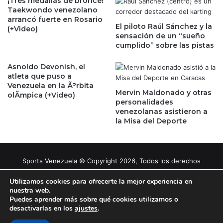
¡Tres medallas de bronce!
Taekwondo venezolano
arrancó fuerte en Rosario
El piloto Raúl Sánchez y la
(+Video)
sensación de un “sueño
cumplido” sobre las pistas
Asnoldo Devonish, el
atleta que puso a
Venezuela en la Ã³rbita
Mervin Maldonado y otras
olÃ­mpica (+Video)
personalidades
venezolanas asistieron a
la Misa del Deporte
Sports Venezuela © Copyright 2026, Todos los derechos
reservados |
Tema gestionado por Caissa Agency
Utilizamos cookies para ofrecerte la mejor experiencia en
nuestra web.
Puedes aprender más sobre qué cookies utilizamos o
Facebook
X
YouTube
Instagram
desactivarlas en los
ajustes
.