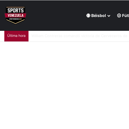
Béisbol
Fút
Última hora
Luis Arráez estrenó su cuenta de cuadrangulares con Fi