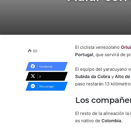
El ciclista venezolano
Orlu
86
Portugal
, que servirá de p
Facebook
El equipo del yaracuyano v
Subida da Cobra
y
Alto de
X
paso restarán 13 kilómetro
Messenger
Los compañer
El resto de la alineación la
es nativo de
Colombia
.