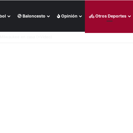
bol
Baloncesto
Opinión
Otros Deportes
lis de Filadelfia (+Video)